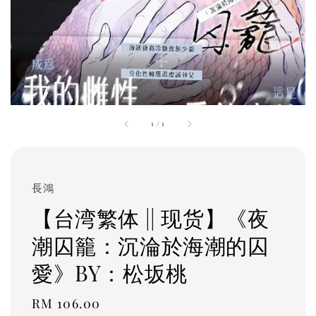
1
/
1
長鴻
​【台湾繁体 || 现货】《夜
潮囚籠：沉淪於海潮的囚
愛》BY：松坂桃
Regular
RM 106.00