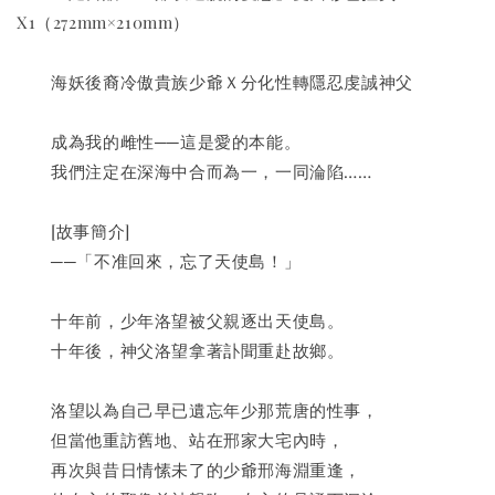
X1（272mm×210mm）
　　海妖後裔冷傲貴族少爺Ｘ分化性轉隱忍虔誠神父
　　成為我的雌性──這是愛的本能。
　　我們注定在深海中合而為一，一同淪陷……
　　[故事簡介]
　　──「不准回來，忘了天使島！」
　　十年前，少年洛望被父親逐出天使島。
　　十年後，神父洛望拿著訃聞重赴故鄉。
　　洛望以為自己早已遺忘年少那荒唐的性事，
　　但當他重訪舊地、站在邢家大宅內時，
　　再次與昔日情愫未了的少爺邢海淵重逢，