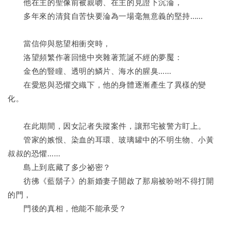
　　他在主的聖像前被親吻、在主的見證下沉淪，
　　多年來的清貧自苦快要淪為一場毫無意義的堅持……
　　當信仰與慾望相衝突時，
　　洛望頻繁作著回憶中夾雜著荒誕不經的夢魘：
　　金色的豎瞳、透明的鱗片、海水的腥臭……
　　在愛慾與恐懼交織下，他的身體逐漸產生了異樣的變
化。
　　在此期間，因女記者失蹤案件，讓邢宅被警方盯上。
　　管家的嫉恨、染血的耳環、玻璃罐中的不明生物、小黃
叔叔的恐懼……
　　島上到底藏了多少祕密？
　　彷彿《藍鬍子》的新婚妻子開啟了那扇被吩咐不得打開
的門，
　　門後的真相，他能不能承受？