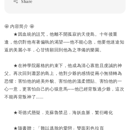
Share
🤩 内容简介 🤩
　　★因血統的詛咒，他離不開孤寂的天使島。十年後重
逢，他仍對他有著偏執的渴望──他不能心急，他要他迷途知
返的美麗小羊，心甘情願回到他為之準備的樂園。
　　★在神學院嚴格的約束下，他成為清心寡慾且虔誠的神
父。再次回到蕭瑟的島上，他對少爺的感情從兩小無猜轉為
恐懼：害怕他的絕美外貌、害怕他的溫柔體貼、害怕他的一
心一意，更害怕自己的心猿意馬──他已經背叛過少爺，這次
不能再背叛神了……
　　★哥德式懸疑．克蘇魯禁忌．海妖血脈．繁衍雌化
　　★隨書贈：「難以逃脫的愛戀」雙面彩色拉頁