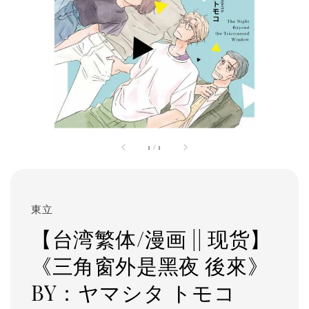
1
/
1
東立
【台湾繁体/漫画 || 现货】
《三角窗外是黑夜 後來》
BY：ヤマシタ トモコ