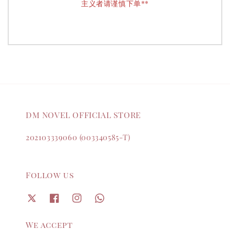
主义者请谨慎下单**
DM NOVEL OFFICIAL STORE
202103339060 (003340585-T)
Follow us
We accept