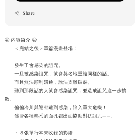
Share
🤩 内容简介 🤩
　　＜完結之後＞單篇漫畫登場！
　　發生了會感染的詛咒。
　　一旦被感染詛咒，就會莫名地重複同樣的話。
　　而且無法順利溝通，說法支離破裂。
　　聽到那段話的人就會感染詛咒，並造成詛咒進一步擴
散。
　　偏偏冷川與迎都遭到感染，陷入重大危機！
　　儘管各種熟悉的面孔都出面協助對抗詛咒——。
　　・８張單行本未收錄的彩繪