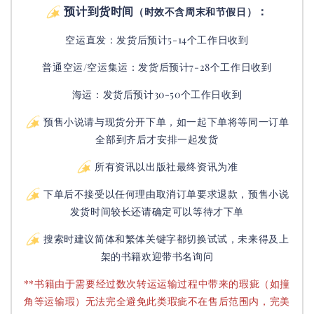
预计到货时间
：
（时效不含周末和节假日）
空运直发：
发货后
预计5-14个工作日收到
普通空运/空运集运：
发货后
预计7-28个工作日收到
海运：发货后预计30-50个工作日收到
预售小说请与现货分开下单，如一起下单将等同一订单
全部到齐后才安排一起发货
所有资讯以出版社最终资讯为准
下单后不接受以任何理由取消订单要求退款，预售小说
发货时间较长还请确定可以等待才下单
搜索时建议简体和繁体关键字都切换试试，未来得及上
架的书籍欢迎带书名询问
**书籍由于需要经过数次转运运输过程中带来的瑕疵（如撞
角等运输瑕）无法完全避免此类瑕疵不在售后范围内，完美