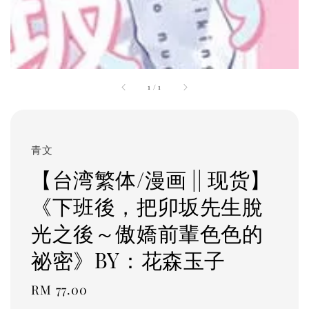
1
/
1
青文
【台湾繁体/漫画 || 现货】
《下班後，把卯坂先生脫
光之後～傲嬌前輩色色的
祕密》BY：花森玉子
Regular
RM 77.00
price