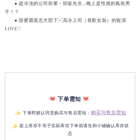
　　● 超冷淡的公司前輩・卯坂先生…晚上是性感的風俗男
子！？
　　● 甜蜜霸道忠犬部下╳高冷上司（喜歡女裝）的寵溺
LOVE♡
下单需知
购买与售后需知
下单即默认同意购买与售后需知：
架上库存不等于实际库存下单前请先和小铺确认库存状
态