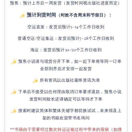
预售：预计上市后一周发货（发货时间视出版社进度而定
）
预计到货时间
：
（时效不含周末和节假日）
空运直发：
发货后
预计5-14个工作日收到
普通空运/空运集运：
发货后
预计7-28个工作日收到
海运：发货后预计30-50个工作日收到
预售小说请与现货分开下单，如一起下单将等同一订单
全部到齐后才安排一起发货
所有资讯以出版社最终资讯为准
下单后不接受以任何理由取消订单要求退款，预售小说
发货时间较长还请确定可以等待才下单
搜索时建议简体和繁体关键字都切换试试，未来得及上
架的书籍欢迎带书名询问
**书籍由于需要经过数次转运运输过程中带来的瑕疵（如撞