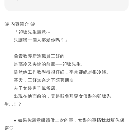
🤩 内容简介 🤩
　　「卯坂先生願意⋯
　　只讓我一個人疼愛你嗎？」
　　負責教導新進職員三好的
　　是高冷又尖銳的前輩──卯坂先生。
　　雖然他工作教學得很仔細，平常卻總是很冷淡。
　　某天，三好無奈之下陪著朋友
　　去了女裝男子風俗店。
　　出現在他面前的，竟是戴兔耳穿女僕裝的卯坂先
生…！？
　　● 如果你願意繼續做上次的事，女裝的事情我就幫你保
密♡