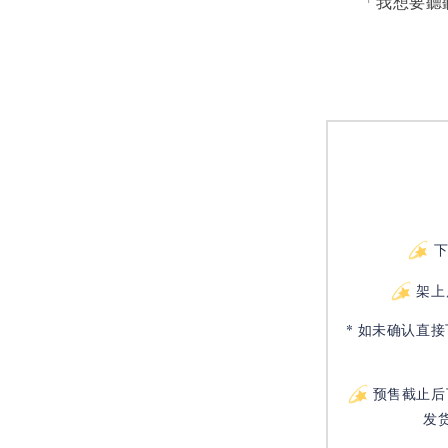
　　「我想要聽
架上
* 如未确认直
预售截止后
发