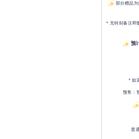
部分赠品为
* 无特别备注即
预
* 
预售：
普