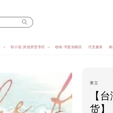
区
轻小说/其他类型专区
收纳/书套加购区
代充服务
购
東立
【台湾
货】