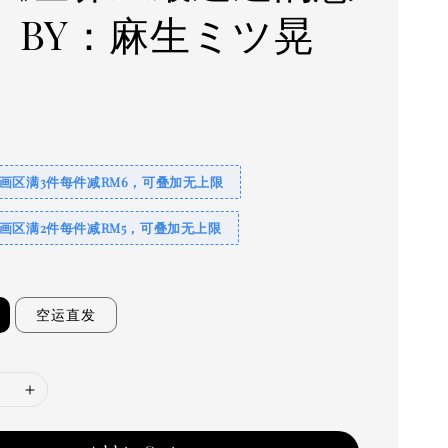
2》BY：麻生ミツ晃
0
画区满3件每件减RM6，可叠加无上限
画区满2件每件减RM5，可叠加无上限
空运直发