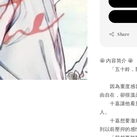
Share
🤩
 内容简介 
🤩
　　「五十鈴，
　　因為重度感
由自在，卻很溫
　　十嘉讓他看
人。
　　十嘉想要澈
到以前壓抑的感