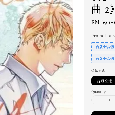
曲 
Regular
RM 69.0
price
Promotions
台版小说/漫
台版小说/漫
运输方式
普通空运
Quantity