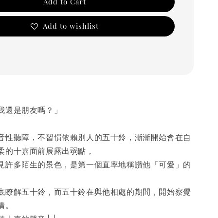
Add to Cart
Add to wishlist
我還是朋友嗎？」
音性聽障，不習慣依賴別人的五十鈴，漸漸開始會在自
柔的十嘉面前展露出弱點，
見許多陌生的景色，是第一個直率地稱讚他「可愛」的
底瞭解五十鈴，而五十鈴在與他相處的期間，開始察覺
情。