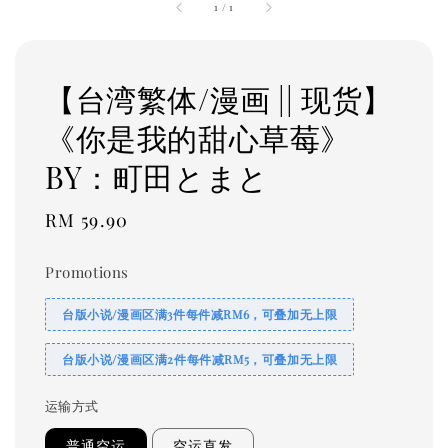
1
/
1
【台湾繁体/漫画 || 现货】
《你是我的甜心草莓》
BY：町田とまと
Regular
RM 59.90
price
Promotions
台版小说/漫画区满3件每件减RM6，可叠加无上限
台版小说/漫画区满2件每件减RM5，可叠加无上限
运输方式
普通空运
空运直发