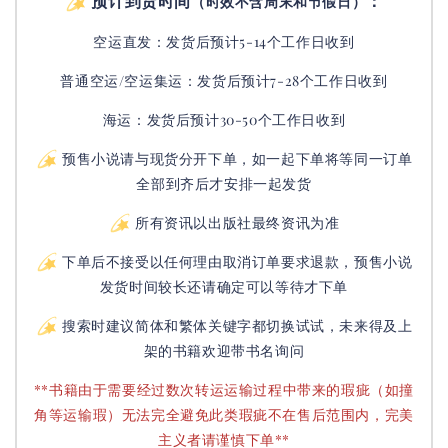
预计到货时间
：
（时效不含周末和节假日）
空运直发：
发货后
预计5-14个工作日收到
普通空运/空运集运：
发货后
预计7-28个工作日收到
海运：发货后预计30-50个工作日收到
预售小说请与现货分开下单，如一起下单将等同一订单
全部到齐后才安排一起发货
所有资讯以出版社最终资讯为准
下单后不接受以任何理由取消订单要求退款，预售小说
发货时间较长还请确定可以等待才下单
搜索时建议简体和繁体关键字都切换试试，未来得及上
架的书籍欢迎带书名询问
**书籍由于需要经过数次转运运输过程中带来的瑕疵（如撞
角等运输瑕）无法完全避免此类瑕疵不在售后范围内，完美
主义者请谨慎下单**