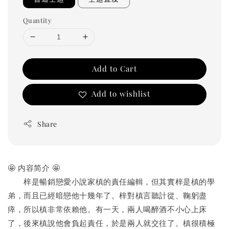
Quantity
Add to Cart
Add to wishlist
Share
🤩 内容简介 🤩
梓是暢銷戀愛小說家槙的責任編輯，但其實梓是槙的學
弟，而且已經暗戀他十幾年了。梓對槙言聽計從、鞠躬盡
瘁，所以槙非常依賴他。有一天，兩人喝醉酒不小心上床
了，後來槙說他會負起責任，於是兩人就交往了。槙很積極