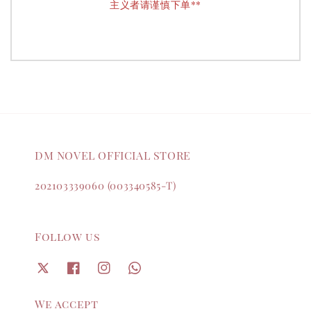
主义者请谨慎下单**
DM NOVEL OFFICIAL STORE
202103339060 (003340585-T)
Follow us
We accept