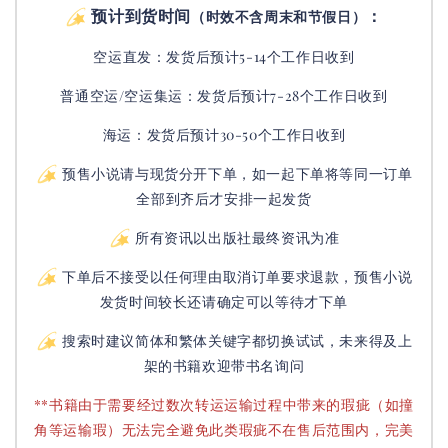
预计到货时间
：
（时效不含周末和节假日）
空运直发：
发货后
预计5-14个工作日收到
普通空运/空运集运：
发货后
预计7-28个工作日收到
海运：发货后预计30-50个工作日收到
预售小说请与现货分开下单，如一起下单将等同一订单
全部到齐后才安排一起发货
所有资讯以出版社最终资讯为准
下单后不接受以任何理由取消订单要求退款，预售小说
发货时间较长还请确定可以等待才下单
搜索时建议简体和繁体关键字都切换试试，未来得及上
架的书籍欢迎带书名询问
**书籍由于需要经过数次转运运输过程中带来的瑕疵（如撞
角等运输瑕）无法完全避免此类瑕疵不在售后范围内，完美