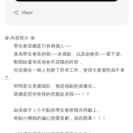
Share
🤩 内容简介 🤩
　　學生會室總是只有兩個人──
　　身為學生會長的我──灰屋銀，以及副會長──栗下淚。
　　剛開始還有其他各司其職的幹部，
　　但這傢伙一個人包辦了所有工作，使得大家索性就不來
了。
　　明明是位美麗端莊、無從挑剔的資優生…
　　卻總是想些奇怪的把戲捉弄我──！？
　　由高個子ｘ小不點的學生會搭檔共同獻上，
　　有點小糟糕的偏心戀愛喜劇，就此開幕！！！