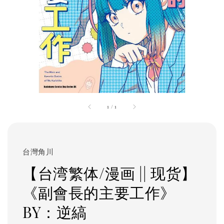
1
/
1
台灣角川
【台湾繁体/漫画 || 现货】
《副會長的主要工作》
BY：逆縞