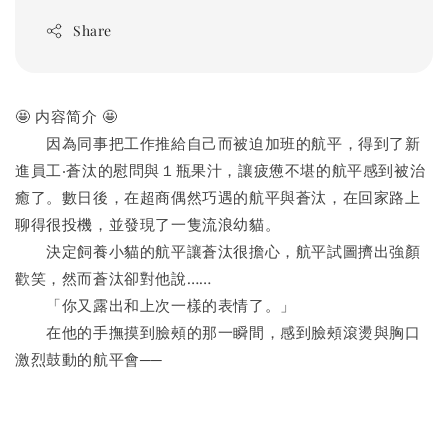
Share
🤩 内容简介 🤩
　　因為同事把工作推給自己而被迫加班的航平，得到了新
進員工‧蒼汰的慰問與１瓶果汁，讓疲憊不堪的航平感到被治
癒了。數日後，在超商偶然巧遇的航平與蒼汰，在回家路上
聊得很投機，並發現了一隻流浪幼貓。
　　決定飼養小貓的航平讓蒼汰很擔心，航平試圖擠出強顏
歡笑，然而蒼汰卻對他說……
　　「你又露出和上次一樣的表情了。」
　　在他的手撫摸到臉頰的那一瞬間，感到臉頰滾燙與胸口
激烈鼓動的航平會──