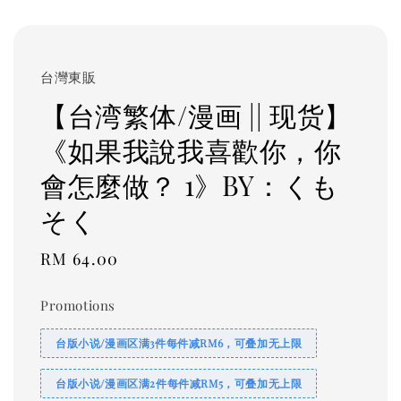
台灣東販
【台湾繁体/漫画 || 现货】
《如果我說我喜歡你，你
會怎麼做？ 1》BY：くも
そく
Regular
RM 64.00
price
Promotions
台版小说/漫画区满3件每件减RM6，可叠加无上限
台版小说/漫画区满2件每件减RM5，可叠加无上限