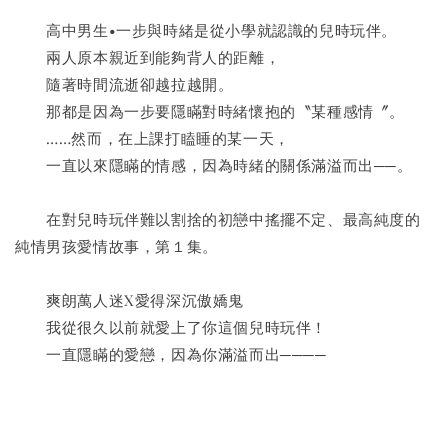
　　高中男生•一步與時緒是從小學就認識的兒時玩伴。
　　兩人原本親近到能夠背人的距離，
　　隨著時間流逝卻越拉越開。
　　那都是因為一步要隱瞞對時緒懷抱的〝某種感情〞。
　　……然而，在上課打瞌睡的某一天，
　　一直以來隱瞞的情感，因為時緒的關係滿溢而出──。
　　在對兒時玩伴難以割捨的初戀中搖擺不定、最高純度的
純情男孩愛情故事，第１集。
　　爽朗萬人迷X愛得深沉傲嬌鬼
　　我從很久以前就愛上了你這個兒時玩伴！
　　一直隱瞞的愛戀，因為你滿溢而出────　