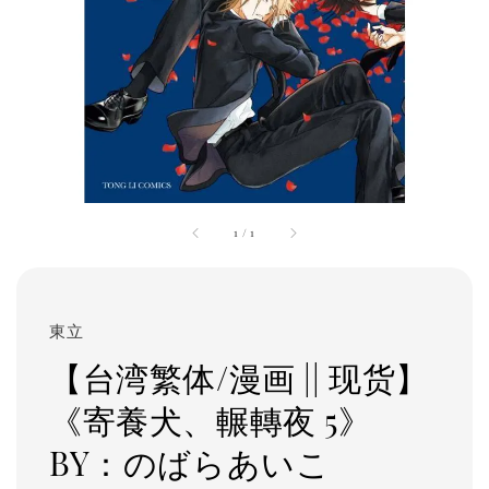
1
/
1
東立
【台湾繁体/漫画 || 现货】
《寄養犬、輾轉夜 5》
BY：のばらあいこ