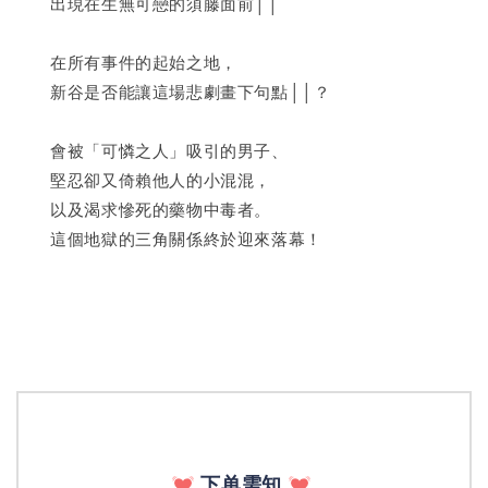
　　出現在生無可戀的須藤面前││
　　在所有事件的起始之地，
　　新谷是否能讓這場悲劇畫下句點││？
　　會被「可憐之人」吸引的男子、
　　堅忍卻又倚賴他人的小混混，
　　以及渴求慘死的藥物中毒者。
　　這個地獄的三角關係終於迎來落幕！
下单需知