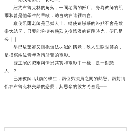
　　紐約布魯克林的角落，一間老舊的飯店。身為教師的凱
爾和曾是他學生的里歐，總會約在這裡幽會。
　　縱使凱爾老師是已婚人士、縱使這戀慕的終點不會是歡
樂大結局，只要能夠擁有熱烈交換體溫的這段時光，便已足
矣｜｜
　　早已放棄卻又懷抱無法抹滅的情意，映入里歐眼簾的，
是描寫兩位青年為情所苦的電影。
　　雙主演的威爾與伊恩其實和電影中一樣，是一對戀
人…？
　　已婚教師×以前的學生，兩位男演員之間的熱戀。兩對情
侶在布魯克林交錯的戀愛，其思念的彼方將會是──