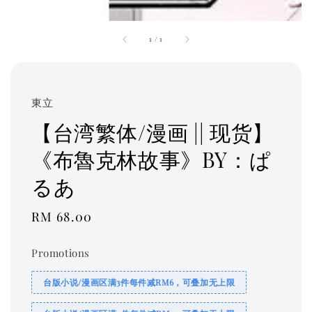
1
/
1
東立
【台湾繁体/漫画 || 现货】
《布魯克林故事》BY：ぱ
るあ
Regular
RM 68.00
price
Promotions
台版小说/漫画区满3件每件减RM6，可叠加无上限