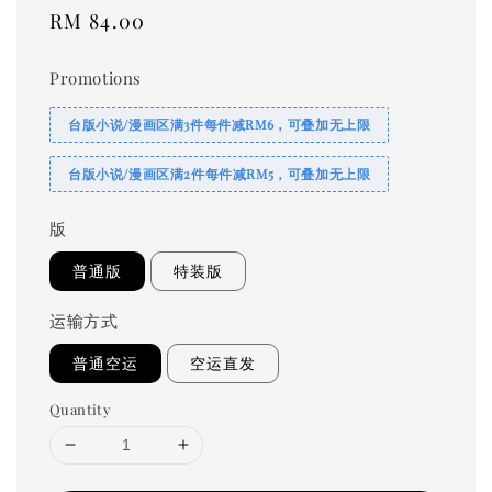
Regular
RM 84.00
price
Promotions
台版小说/漫画区满3件每件减RM6，可叠加无上限
台版小说/漫画区满2件每件减RM5，可叠加无上限
版
普通版
特装版
运输方式
普通空运
空运直发
Quantity