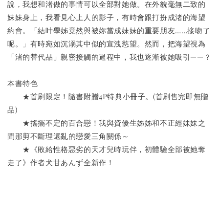
說，我想和渚做的事情可以全部對她做。在外貌毫無二致的
妹妹身上，我看見心上人的影子，有時會跟打扮成渚的海望
約會。「結叶學姊竟然與被妳當成妹妹的重要朋友……接吻了
呢。」有時宛如沉溺其中似的宣洩慾望。然而，把海望視為
「渚的替代品」親密接觸的過程中，我也逐漸被她吸引——？
本書特色
　　★首刷限定！隨書附贈4P特典小冊子。(首刷售完即無贈
品)
　　★搖擺不定的百合戀！我與資優生姊姊和不正經妹妹之
間那剪不斷理還亂的戀愛三角關係～
　　★《敗給性格惡劣的天才兒時玩伴，初體驗全部被她奪
走了》作者犬甘あんず全新作！