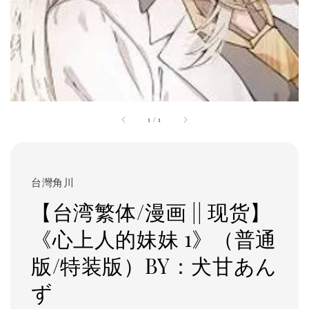
1
/
1
台灣角川
【台湾繁体/漫画 || 现货】
《心上人的妹妹 1》（普通
版/特装版）BY：犬甘あん
ず