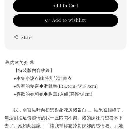
Add to Cart
Add to wishlist
Share
🤩
 内容简介 
🤩
　　【特裝版內容收錄】
　　●本集小說With特別設計書衣
　　●教室的秘密◆滑鼠墊(L24.5cm×W18.5cm)
　　●喜歡的她和她◆胸章2入組(直徑7.8cm)
　　我，雨宮結叶向初戀對象花房渚告白……結果被拒絕了。
無法割捨這份感情的我一直悶悶不樂。渚的妹妹海望看不下
去了。她如此提議：「讓我幫妳忘掉對姊姊的感情吧。」她