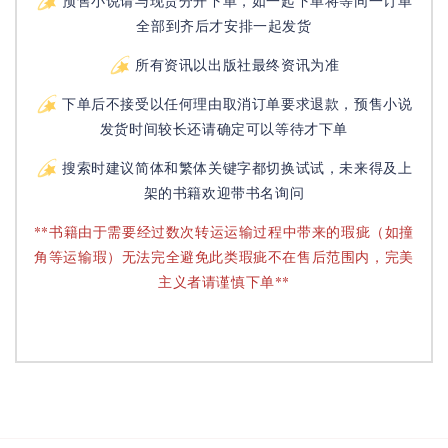
预售小说请与现货分开下单，如一起下单将等同一订单
全部到齐后才安排一起发货
所有资讯以出版社最终资讯为准
下单后不接受以任何理由取消订单要求退款，预售小说
发货时间较长还请确定可以等待才下单
搜索时建议简体和繁体关键字都切换试试，未来得及上
架的书籍欢迎带书名询问
**书籍由于需要经过数次转运运输过程中带来的瑕疵（如撞
角等运输瑕）无法完全避免此类瑕疵不在售后范围内，完美
主义者请谨慎下单**