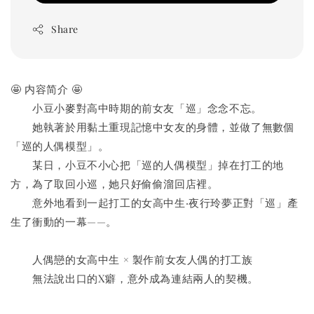
Share
🤩 内容简介 🤩
　　小豆小麥對高中時期的前女友「巡」念念不忘。
　　她執著於用黏土重現記憶中女友的身體，並做了無數個
「巡的人偶模型」。
　　某日，小豆不小心把「巡的人偶模型」掉在打工的地
方，為了取回小巡，她只好偷偷溜回店裡。
　　意外地看到一起打工的女高中生‧夜行玲夢正對「巡」產
生了衝動的一幕——。
　　人偶戀的女高中生 × 製作前女友人偶的打工族
　　無法說出口的X癖，意外成為連結兩人的契機。