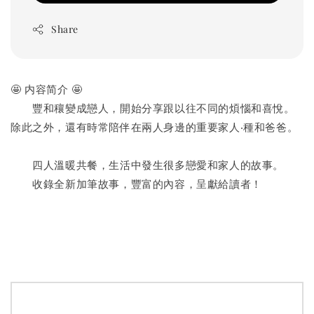
Share
🤩 内容简介 🤩
　　豐和穰變成戀人，開始分享跟以往不同的煩惱和喜悅。
除此之外，還有時常陪伴在兩人身邊的重要家人‧種和爸爸。
　　四人溫暖共餐，生活中發生很多戀愛和家人的故事。
　　收錄全新加筆故事，豐富的內容，呈獻給讀者！