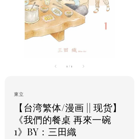
1
/
1
東立
【台湾繁体/漫画 || 现货】
《我們的餐桌 再來一碗
1》BY：三田織