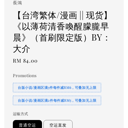
長鴻
【台湾繁体/漫画 || 现货】
《以薄荷清香喚醒朦朧早
晨》（首刷限定版）BY：
大介
Regular
RM 84.00
price
Promotions
台版小说/漫画区满3件每件减RM6，可叠加无上限
台版小说/漫画区满2件每件减RM5，可叠加无上限
运输方式
普通空运
空运直发