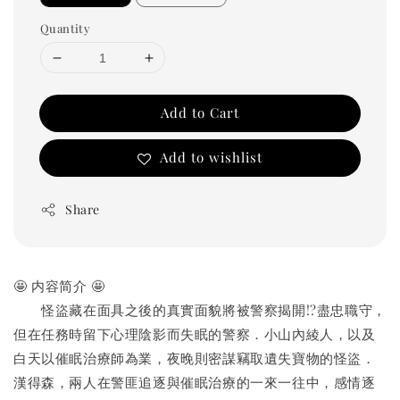
Quantity
Add to Cart
Add to wishlist
Share
🤩 内容简介 🤩
　　怪盜藏在面具之後的真實面貌將被警察揭開!?盡忠職守，
但在任務時留下心理陰影而失眠的警察．小山內綾人，以及
白天以催眠治療師為業，夜晚則密謀竊取遺失寶物的怪盜．
漢得森，兩人在警匪追逐與催眠治療的一來一往中，感情逐