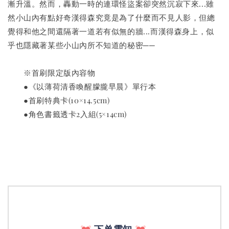
漸升溫。然而，轟動一時的連環怪盜案卻突然沉寂下來...雖
然小山內有點好奇漢得森究竟是為了什麼而不見人影，但總
覺得和他之間還隔著一道若有似無的牆...而漢得森身上，似
乎也隱藏著某些小山內所不知道的秘密──
　　※首刷限定版內容物
　　●《以薄荷清香喚醒朦朧早晨》單行本
　　●首刷特典卡(10×14.5cm)
　　●角色書籤透卡2入組(5×14cm)