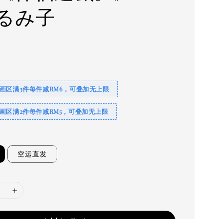
るみ子
0
画区满3件每件减RM6，可叠加无上限
画区满2件每件减RM5，可叠加无上限
空运直发