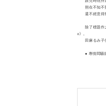
　　跟兒時玩伴
　　朔在不知不
　　還不經意得
　　除了標題作
α》。
　　田麻るみ子
　　● 專情悶騷