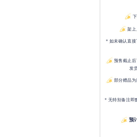
架上
* 如未确认直
预售截止后
发
部分赠品为
* 无特别备注即
预