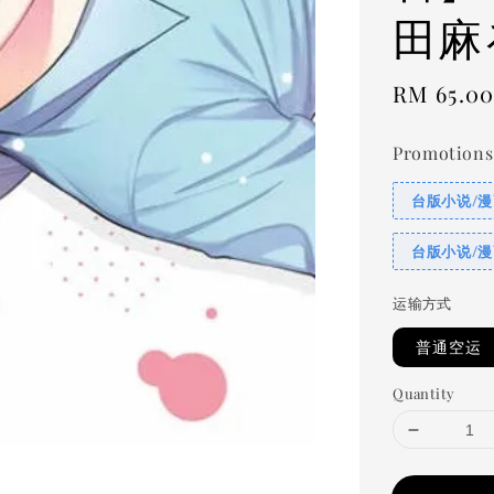
田麻
Regular
RM 65.0
price
Promotions
台版小说/漫
台版小说/漫
运输方式
普通空运
Quantity