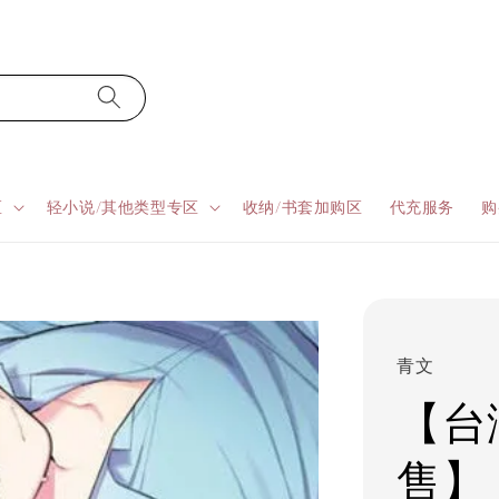
区
轻小说/其他类型专区
收纳/书套加购区
代充服务
购
青文
【台湾
售】