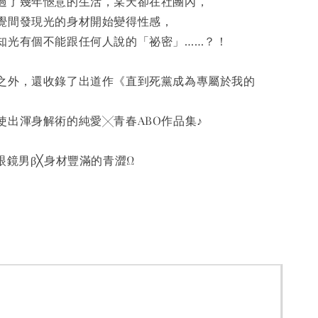
過了幾年愜意的生活，某天卻在社團內，
覺間發現光的身材開始變得性感，
知光有個不能跟任何人說的「祕密」……？！
之外，還收錄了出道作《直到死黨成為專屬於我的
使出渾身解術的純愛╳青春ABO作品集♪
眼鏡男β╳身材豐滿的青澀Ω