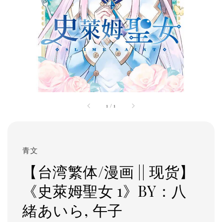
1
/
1
青文
【台湾繁体/漫画 || 现货】
《史萊姆聖女 1》BY：八
緒あいら, 午子