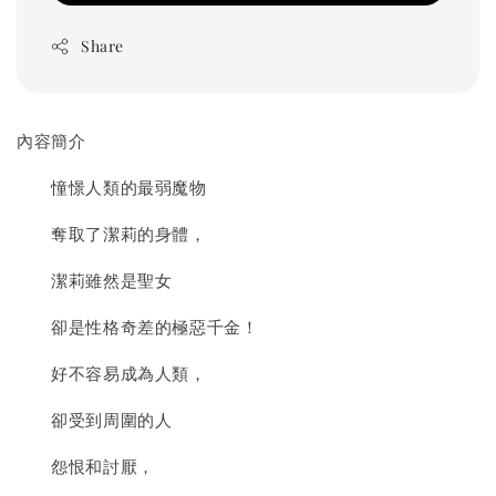
Share
內容簡介
憧憬人類的最弱魔物
奪取了潔莉的身體，
潔莉雖然是聖女
卻是性格奇差的極惡千金！
好不容易成為人類，
卻受到周圍的人
怨恨和討厭，