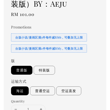
装版）BY：Aeju
Regular
RM 101.00
price
Promotions
台版小说/漫画区满3件每件减RM6，可叠加无上限
台版小说/漫画区满2件每件减RM5，可叠加无上限
版
普通版
特装版
运输方式
海运
普通空运
空运直发
Quantity