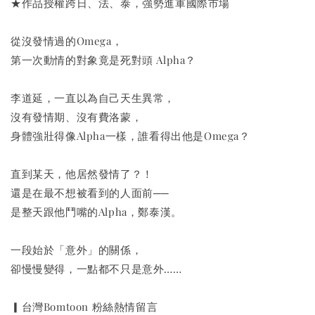
★作品授權跨日、法、泰，強勢進軍國際市場
從沒發情過的Omega，
第一次動情的對象竟是死對頭 Alpha？
李道延，一直以為自己天生異常，
沒有發情期、沒有費洛蒙，
身體強壯得像Alpha一樣，誰看得出他是Omega？
直到某天，他居然發情了？！
還是在最不想被看到的人面前──
是整天跟他鬥嘴的Alpha，鄭泰漢。
一段始於「意外」的關係，
卻慢慢變得，一點都不只是意外……
▎台灣Bomtoon 粉絲熱情留言