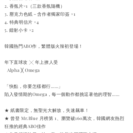
2. 香氛片×1（三款香氛隨機）
3. 壓克力色紙－含作者獨家印簽 ×1
4. 特典明信片 ×4
5. 鐳射小卡 ×2
韓國熱門ABO作，繁體版火辣初登場！
年下直球攻 ╳ 年上撩人受
  Alpha ╳ Omega
「快點，你要怎樣都行……」
陷入發情期的Omega，每一個動作都挑逗著他的理智……
★ 紙書限定，無聖光大解放，失速飆車！
★ 曾登 Mr.Blue 月榜第 1、瀏覽破160萬次，韓國網友熱烈
狂推的經典ABO佳作