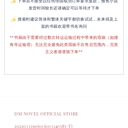
下单后不接受以任何理由取消订单要求退款，预售小说
发货时间较长还请确定可以等待才下单
搜索时建议简体和繁体关键字都切换试试，未来得及上
架的书籍欢迎带书名询问
**书籍由于需要经过数次转运运输过程中带来的瑕疵（如撞
角等运输瑕）无法完全避免此类瑕疵不在售后范围内，完美
主义者请谨慎下单**
DM NOVEL OFFICIAL STORE
202103339060 (003340585-T)