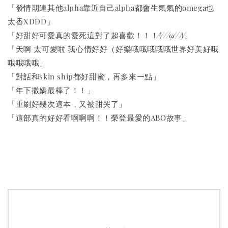
「發情期連其他alpha靠近自己alpha都會生氣氣的omega也
太香XDDD」
「好甜好可愛真的愛死這對了超喜歡！！！⁄(⁄ ⁄ ⁄ω⁄ ⁄ ⁄)⁄」
「天啊 太可愛啦 我心情好好（好樂哦哦哦哦哦世界好美好哦
哦哦哦哦」
「對話和skin ship都好甜蜜，再多來一點」
「年下撒嬌最棒了！！」
「重刷好幾次這本，又被甜哭了」
「這部真的好好看啊啊啊！！榮登最愛的ABO故事」