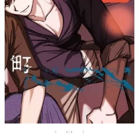
1
/
1