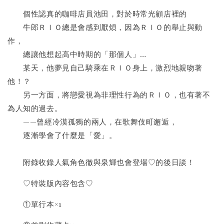
　　個性認真的咖啡店員池田，對於時常光顧店裡的
　　牛郎ＲＩＯ總是會感到厭煩，因為ＲＩＯ的舉止與動
作，
　　總讓他想起高中時期的「那個人」…
　　某天，他夢見自己騎乘在ＲＩＯ身上，激烈地親吻著
他！？
　　另一方面，將戀愛視為非理性行為的ＲＩＯ，也有著不
為人知的過去。
　　——曾經冷漠孤獨的兩人，在歌舞伎町邂逅，
　　逐漸學會了什麼是「愛」。
　　附錄收錄人氣角色徹與泉輝也會登場♡的後日談！
♡特裝版內容包含♡
①單行本×1