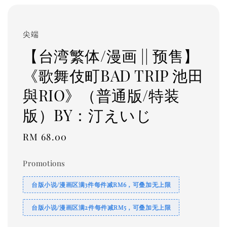
尖端
【台湾繁体/漫画 || 预售】
《歌舞伎町BAD TRIP 池田
與RIO》（普通版/特装
版）BY：汀えいじ
Regular
RM 68.00
price
Promotions
台版小说/漫画区满3件每件减RM6，可叠加无上限
台版小说/漫画区满2件每件减RM5，可叠加无上限