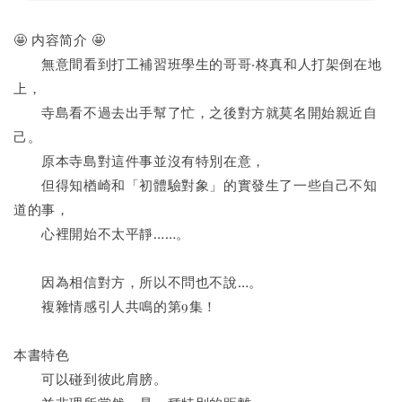
🤩 内容简介 🤩
　　無意間看到打工補習班學生的哥哥‧柊真和人打架倒在地
上，
　　寺島看不過去出手幫了忙，之後對方就莫名開始親近自
己。
　　原本寺島對這件事並沒有特別在意，
　　但得知楢崎和「初體驗對象」的實發生了一些自己不知
道的事，
　　心裡開始不太平靜……。
　　因為相信對方，所以不問也不說…。
　　複雜情感引人共鳴的第9集！
本書特色
　　可以碰到彼此肩膀。