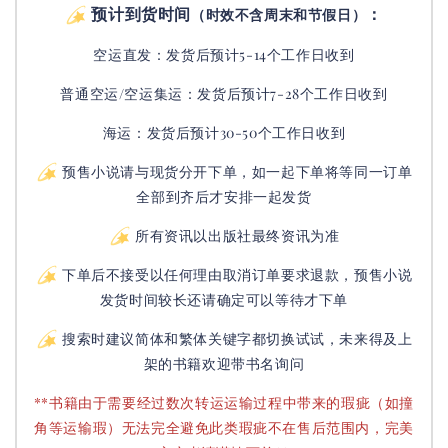
预计到货时间
：
（时效不含周末和节假日）
空运直发：
发货后
预计5-14个工作日收到
普通空运/空运集运：
发货后
预计7-28个工作日收到
海运：发货后预计30-50个工作日收到
预售小说请与现货分开下单，如一起下单将等同一订单
全部到齐后才安排一起发货
所有资讯以出版社最终资讯为准
下单后不接受以任何理由取消订单要求退款，预售小说
发货时间较长还请确定可以等待才下单
搜索时建议简体和繁体关键字都切换试试，未来得及上
架的书籍欢迎带书名询问
**书籍由于需要经过数次转运运输过程中带来的瑕疵（如撞
角等运输瑕）无法完全避免此类瑕疵不在售后范围内，完美