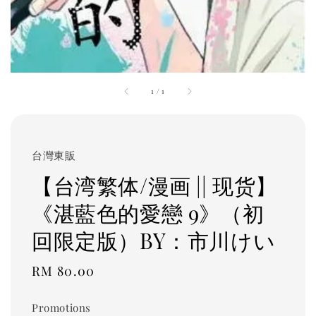
1
/
1
台灣東販
【台湾繁体/漫画 || 现货】
《湛藍色的愛戀 9》（初
回限定版）BY：市川けい
Regular
RM 80.00
price
Promotions