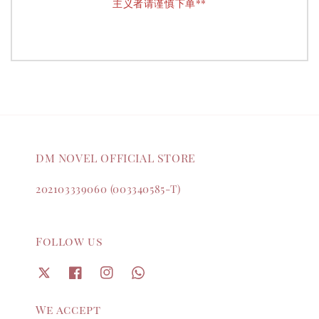
主义者请谨慎下单**
DM NOVEL OFFICIAL STORE
202103339060 (003340585-T)
Follow us
We accept