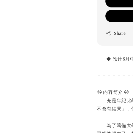
Share
       ◆ 预计
－－－－－－－
🤩 内容简介 🤩
　　充是年紀比昂
不會有結果」，
　　為了籌備大