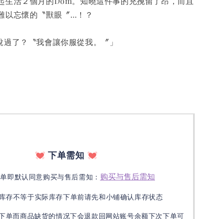
起生活２個月的Dom。知曉這件事的充挽留了昂，而且
難以忘懷的〝獸眼〞…！？
說過了？〝我會讓你服從我。〞」
下单需知
购买与售后需知
下单即默认同意购买与售后需知：
库存不等于实际库存下单前请先和小铺确认库存状态
接下单而商品缺货的情况下会退款回网站账号余额下次下单可