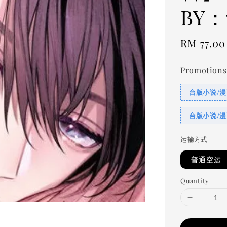
BY
Regular
RM 77.00
price
Promotions
台版小说/漫
台版小说/漫
运输方式
普通空运
Quantity