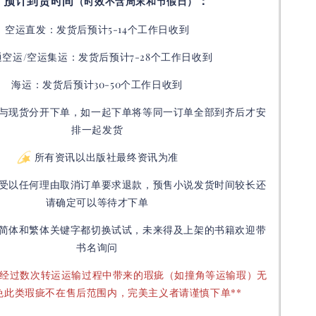
预计到货时间
：
（时效不含周末和节假日）
空运直发：
发货后
预计5-14个工作日收到
通空运/空运集运：
发货后
预计7-28个工作日收到
海运：发货后预计30-50个工作日收到
与现货分开下单，如一起下单将等同一订单全部到齐后才安
排一起发货
所有资讯以出版社最终资讯为准
受以任何理由取消订单要求退款，预售小说发货时间较长还
请确定可以等待才下单
简体和繁体关键字都切换试试，未来得及上架的书籍欢迎带
书名询问
要经过数次转运运输过程中带来的瑕疵（如撞角等运输瑕）无
免此类瑕疵不在售后范围内，完美主义者请谨慎下单**