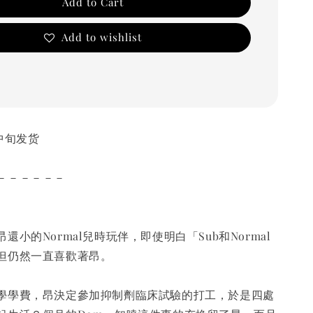
Add to Cart
Add to wishlist
8月中旬发货
－－－－－－
還小的Normal兒時玩伴，即使明白「Sub和Normal
但仍然一直喜歡著昂。
學學費，昂決定參加抑制劑臨床試驗的打工，於是四處