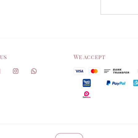
 us
We accept