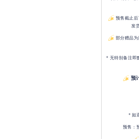
预售截止后
发
部分赠品为
* 无特别备注即
预
* 
预售：