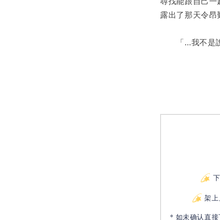
尋找能跟自己一
露出了那天令昂
　　「…我不是
架上
* 如未确认直