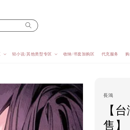
区
轻小说/其他类型专区
收纳/书套加购区
代充服务
购
長鴻
【台湾
售】