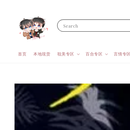
Search
首页
本地现货
耽美专区
百合专区
言情专