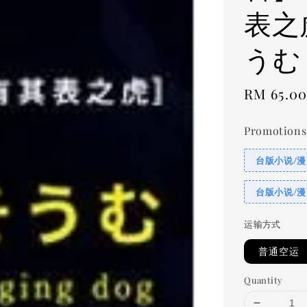
表之
うむ
Regular
RM 65.0
price
Promotions
台版小说/漫
台版小说/漫
运输方式
普通空运
Quantity