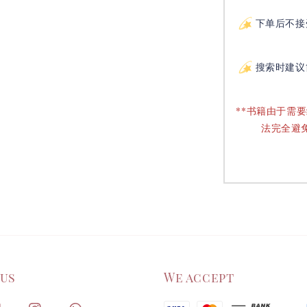
下单后不接
搜索时建议
**书籍由于需
法完全避
 us
We accept