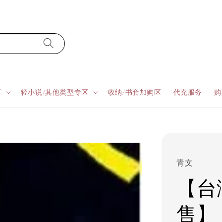
区
轻小说/其他类型专区
收纳/书套加购区
代充服务
购
青文
【台湾
售】