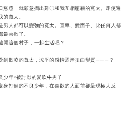
口慫恿，就願意掏出雞〇和我互相慰藉的寬太。即使遍
我的寬太。
是男人都可以變強的寬太。直率、愛面子、比任何人都
都最喜歡了。
離開這個村子，一起生活吧？
受到欺凌的寬太，涼平的感情逐漸扭曲變質———？
良少年×被討厭的愛吹牛男子
隻身打倒的不良少年，在喜歡的人面前卻呈現極大反