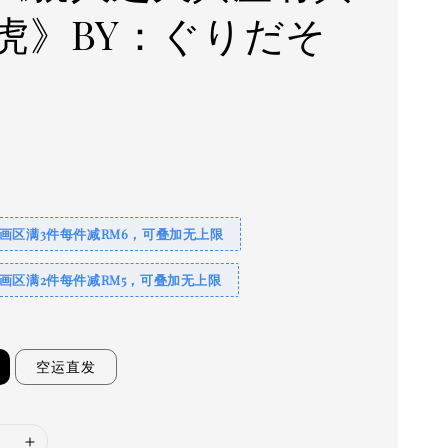
虎》BY：ぐりだそ
0
画区满3件每件减RM6，可叠加无上限
画区满2件每件减RM5，可叠加无上限
空运直发