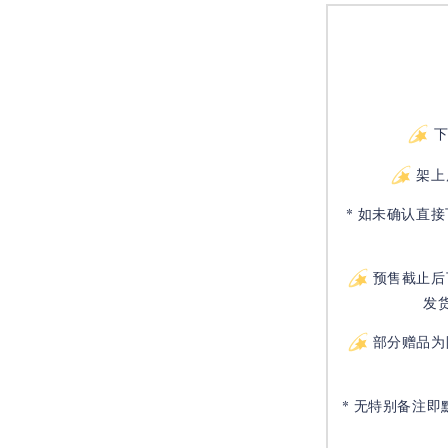
架上
* 如未确认直
预售截止后
发
部分赠品为
* 无特别备注即