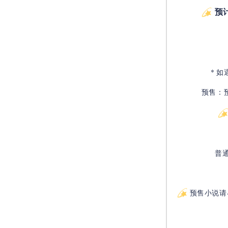
预
* 
预售：
普
预售小说请