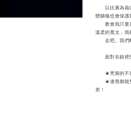
　　以比賽為藉
體鱗傷也會保護
　　教會我只要
溫柔的寬太，我
　　走吧。我們
　　面對在鎮裡
　　★兇狠的不
　　★連熊都能
差！