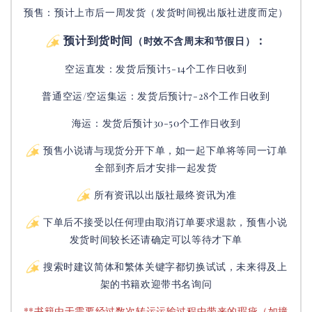
预售：预计上市后一周发货（发货时间视出版社进度而定
）
预计到货时间
：
（时效不含周末和节假日）
空运直发：
发货后
预计5-14个工作日收到
普通空运/空运集运：
发货后
预计7-28个工作日收到
海运：发货后预计30-50个工作日收到
预售小说请与现货分开下单，如一起下单将等同一订单
全部到齐后才安排一起发货
所有资讯以出版社最终资讯为准
下单后不接受以任何理由取消订单要求退款，预售小说
发货时间较长还请确定可以等待才下单
搜索时建议简体和繁体关键字都切换试试，未来得及上
架的书籍欢迎带书名询问
**书籍由于需要经过数次转运运输过程中带来的瑕疵（如撞