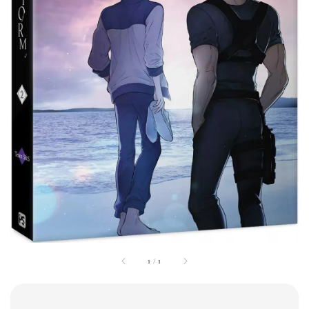
1
/
1