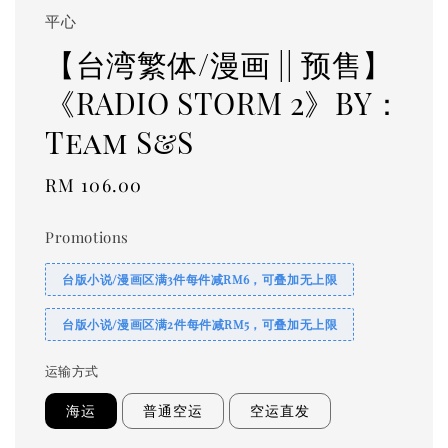
平心
【台湾繁体/漫画 || 预售】
《RADIO STORM 2》BY：
Team S&S
Regular
RM 106.00
price
Promotions
台版小说/漫画区满3件每件减RM6，可叠加无上限
台版小说/漫画区满2件每件减RM5，可叠加无上限
运输方式
海运
普通空运
空运直发