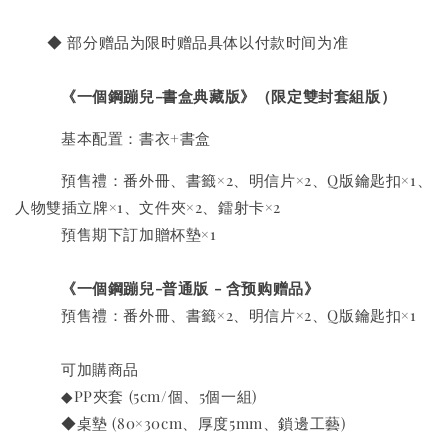
◆ 部分赠品为限时赠品具体以付款时间为准
《一個鋼蹦兒-書盒典藏版》（限定雙封套組版）
基本配置：書衣+書盒
預售禮：番外冊、書籤×2、明信片×2、Q版鑰匙扣×1、
人物雙插立牌×1、文件夾×2、鐳射卡×2
預售期下訂加贈杯墊×1
《一個鋼蹦兒-普通版 - 含预购赠品》
預售禮：番外冊、書籤×2、明信片×2、Q版鑰匙扣×1
可加購商品
◆PP夾套 (5cm/個、5個一組)
◆桌墊 (80×30cm、厚度5mm、鎖邊工藝)