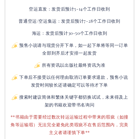
空运直发：
发货后
预计5-14个工作日收到
普通空运/空运集运：
发货后
预计7-28个工作日收到
海运：发货后预计30-50个工作日收到
预售小说请与现货分开下单，如一起下单将等同一订单
全部到齐后才安排一起发货
所有资讯以出版社最终资讯为准
下单后不接受以任何理由取消订单要求退款，预售小说
发货时间较长还请确定可以等待才下单
搜索时建议简体和繁体关键字都切换试试，未来得及上
架的书籍欢迎带书名询问
**书籍由于需要经过数次转运运输过程中带来的瑕疵（如撞
角等运输瑕）无法完全避免此类瑕疵不在售后范围内，完美
主义者请谨慎下单**