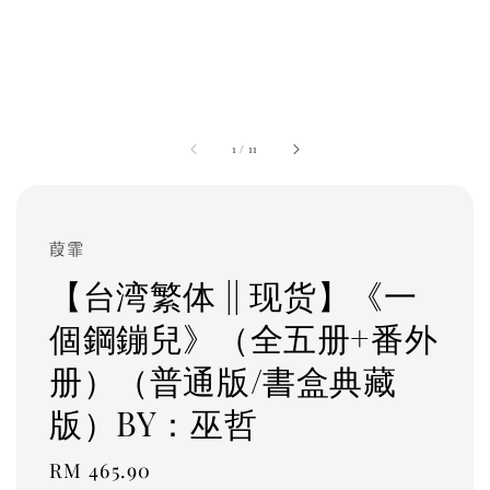
1
/
11
葭霏
【台湾繁体 || 现货】《一
個鋼鏰兒》（全五册+番外
册）（普通版/書盒典藏
版）BY：巫哲
Regular
RM 465.90