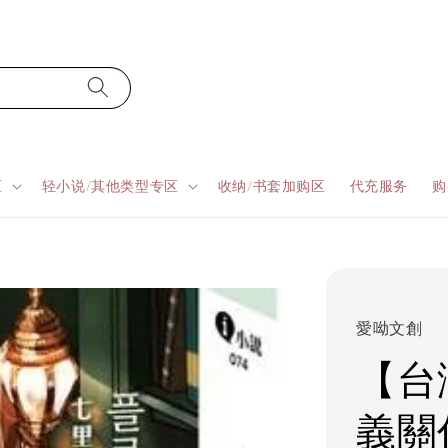
区
轻小说/其他类型专区
收纳/书套加购区
代充服务
购
愛呦文創
【台
義關