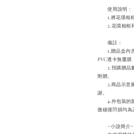
　　使用說明：
　　1.將花環
　　2.花環相
　　備註：
　　1.贈品盒
PVC透卡無覆
　　2.預購贈
附贈。
　　3.商品示
謝。
　　4.外包裝
微碰撞凹損均為
　　=小說簡介=