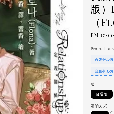
版）
（Fl
Regular
RM 100.
price
Promotions
台版小说/漫
台版小说/漫
版
普通版
运输方式