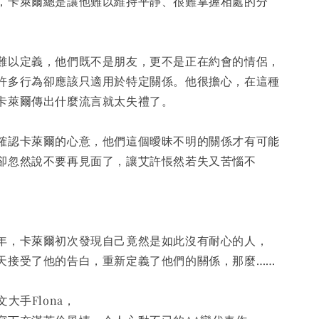
，卡萊爾總是讓他難以維持平靜、很難掌握相處的分
難以定義，他們既不是朋友，更不是正在約會的情侶，
許多行為卻應該只適用於特定關係。他很擔心，在這種
卡萊爾傳出什麼流言就太失禮了。
確認卡萊爾的心意，他們這個曖昧不明的關係才有可能
卻忽然說不要再見面了，讓艾許悵然若失又苦惱不
年，卡萊爾初次發現自己竟然是如此沒有耐心的人，
天接受了他的告白，重新定義了他們的關係，那麼……
大手Flona，