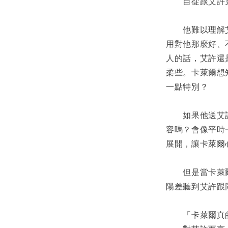
　　自從跟艾許
　　他難以理解
用對他那麼好、
人的話，艾許還
柔些。卡萊爾想
一點特別？
　　如果他送艾
容嗎？會像平時
展開，讓卡萊爾
　　但是當卡萊
陽差聽到艾許跟
　　「卡萊爾真