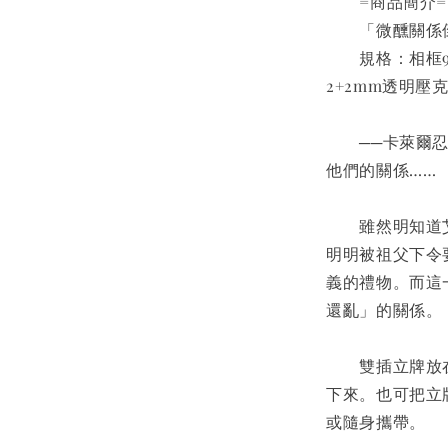
　　=商品簡介=
　　「微醺關係
　　規格：相框9.2
2+2mm透明
　　──卡萊爾
他們的關係……
　　雖然明知道
明明被祖父下令
義的禮物。而這
還亂」的關係。
　　雙插立牌放
下來。也可把立
或隨身攜帶。