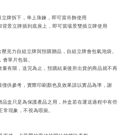
相框立牌拆下，串上珠鍊，即可當吊飾使用
框和背景立牌插到底座上，即可當場景雙插立牌使用
內含壓克力自組立牌與預購贈品，自組立牌會包氣泡袋。
膜，會單片包裝。
品數量有限，送完為止，預購結束後所出貨的商品就不再
意圖僅供參考，實際印刷顏色及效果請以實品為準，謝
的贈品盒只是為保護產品之用，外盒若在運送過程中有些
正常現象，不視為瑕疵。