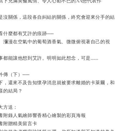
寫下充滿英倫風情、令人心動不已的AA戀代表作
是沒關係，這段各自糾結的關係，終究會迎來分手的結
看什麼都有艾許的痕跡──
、瀰漫在空氣中的葡萄酒香氣、微微俯視著自己的視
事都能讓他想到艾許。明明如此想念，可是……
外傳（下）──
下，還來不及告知懷孕消息就被要求離婚的卡萊爾，和
樣的結局？
大方送：
書附錄人氣繪師響香精心繪製的彩頁海報
書附贈精美留言卡