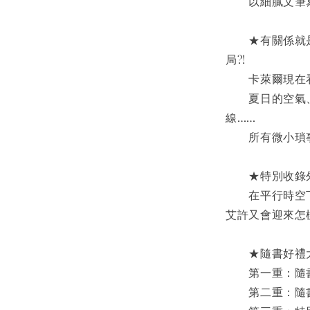
　　以細膩文筆
　　★有關係就
局?!
　　卡萊爾現在
　　夏日的空氣
線……
　　所有微小瑣
　　★特別收錄
　　在平行時空
艾許又會迎來怎
　　★隨書好禮
　　第一重：隨
　　第二重：隨