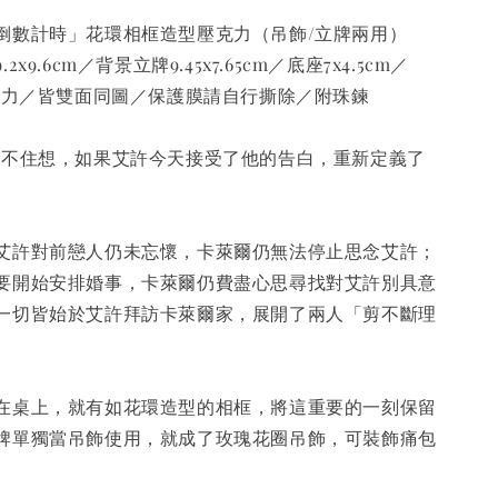
倒數計時」花環相框造型壓克力（吊飾/立牌兩用）
x9.6cm／背景立牌9.45x7.65cm／底座7x4.5cm／
壓克力／皆雙面同圖／保護膜請自行撕除／附珠鍊
忍不住想，如果艾許今天接受了他的告白，重新定義了
艾許對前戀人仍未忘懷，卡萊爾仍無法停止思念艾許；
要開始安排婚事，卡萊爾仍費盡心思尋找對艾許別具意
一切皆始於艾許拜訪卡萊爾家，展開了兩人「剪不斷理
在桌上，就有如花環造型的相框，將這重要的一刻保留
牌單獨當吊飾使用，就成了玫瑰花圈吊飾，可裝飾痛包