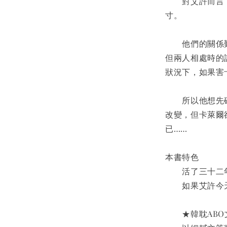
　　對艾許而言
寸。
　　他們的關係
但兩人相處時的
狀況下，如果害
　　所以他想先
改變，但卡萊爾
已……
本書特色
　　活了三十二
　　如果艾許今
　　★韓耽ABO文