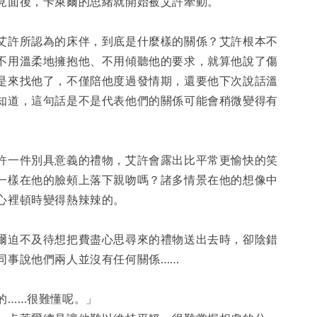
見面後，卡萊爾的思緒就開始被艾許牽動。
艾許所認為的床伴，到底是什麼樣的關係？艾許根本不
不用溫柔地擁抱他、不用傾聽他的要求，就算他說了傷
是來找他了，不僅陪他度過發情期，還要他下次說話溫
知道，這句話是不是代表他們的關係可能會稍微變得有
許一件別具意義的禮物，艾許會露出比平常更愉快的笑
一樣在他的臉頰上落下親吻嗎？諸多情景在他的想像中
心裡頓時變得熱辣辣的。
爾迫不及待想把費盡心思尋來的禮物送出去時，卻陰錯
同事說他們兩人並沒有任何關係……
的……很難懂呢。」