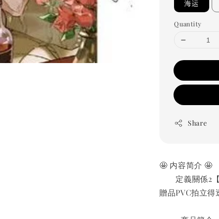
海运
Quantity
Share
🤩 内容简介 🤩
　　定義關係2
贈品PVC拍立得