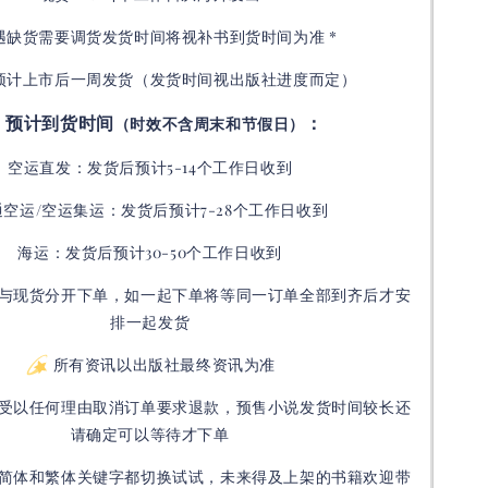
如遇缺货需要调货发货时间将视补书到货时间为准 *
预计上市后一周发货（发货时间视出版社进度而定
）
预计到货时间
：
（时效不含周末和节假日）
空运直发：
发货后
预计5-14个工作日收到
通空运/空运集运：
发货后
预计7-28个工作日收到
海运：发货后预计30-50个工作日收到
与现货分开下单，如一起下单将等同一订单全部到齐后才安
排一起发货
所有资讯以出版社最终资讯为准
受以任何理由取消订单要求退款，预售小说发货时间较长还
请确定可以等待才下单
简体和繁体关键字都切换试试，未来得及上架的书籍欢迎带