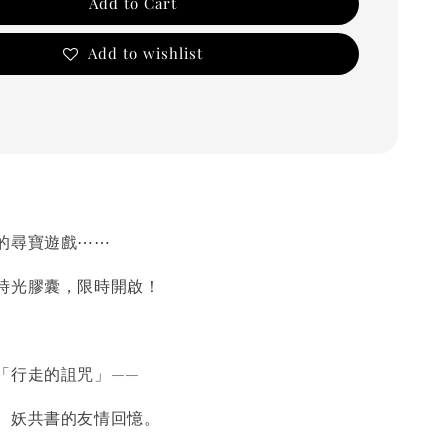
Add to Cart
Add to wishlist
尋寶遊戲⋯⋯
光膠囊，限時開啟！
行走的詛咒」——
妖共書的友情回憶。