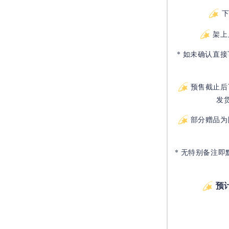
架上
* 如未确认直
预售截止后
发
部分赠品为
* 无特别备注即
预