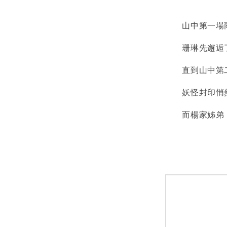
山中第一場雨
珊琳先邂逅了
直到山中第二
妖怪封印悄然
而楊家姊弟，