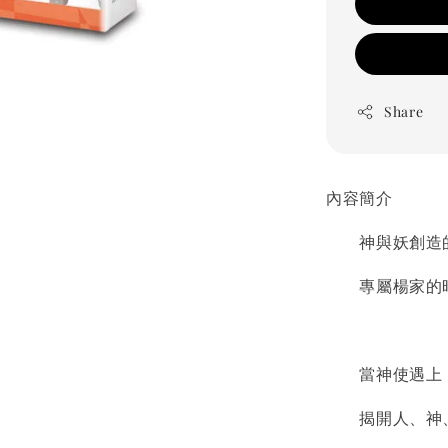
Share
內容簡介
神與妖創造的
專屬楊家的時
當神使遇上「
揭開人、神、