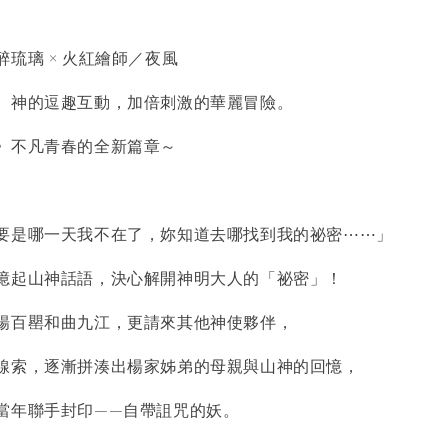
璃 × 火紅繪師／夜風
神的逗趣互動，加倍刺激的華麗冒險。
不凡青春的全新篇章～
是哪一天我不在了，妳知道去哪找到我的祕密⋯⋯」
起山神話語，決心解開神明大人的「祕密」！
百罌和曲九江，更請來其他神使夥伴，
索，逐漸拼湊出楊家姊弟的母親與山神的回憶，
年聯手封印——自帶詛咒的妖。