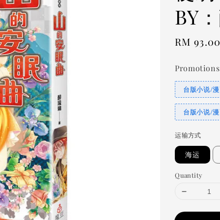
BY
Regular
RM 93.0
price
Promotions
台版小说/漫
台版小说/漫
运输方式
海运
Quantity