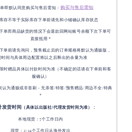
购买与售后需知
下单即默认同意购买与售后需知：
库存不等于实际库存下单前请先和小铺确认库存状态
接下单而商品缺货的情况下会退款回网站账号余额下次下单可
直接抵用 *
下单前请先询问，预售截止后的订单规格将默认为通贩版，
货时间与具体周边配置将以之后释出的余量为准
限时赠品具体以付款时间为准（不确定的话请在下单前和客
服确认）
默认为通贩或非首刷 - 无亲签/特签/预售赠品/周边不全/特典
*
计发货时间
：
（具体以出版社/代理发货时间为准）
本地现货：7个工作日内
现货：2-14个工作日从海外发出