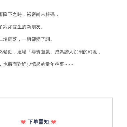
降下之時，祕密尚未解碼，
宛如雙生的新朋友。
場雨落，一切卻變了調。
鬆動，這場「尋寶遊戲」成為誘人沉溺的幻境，
也將面對鮮少憶起的童年往事⋯⋯
下单需知