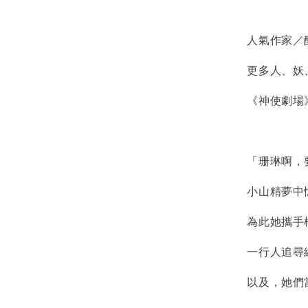
人氣作家／醉琉
更多人、妖、
《神使劇場》
「珊琳啊，要
小山精夢中憶
為此她攜手楊
一行人追尋線
以及，她們當