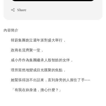
Share
內容簡介
韓蔚集團創立週年派對盛大舉行，
政商名流齊聚一堂，
咸小丹作為集團繼承人殷智皓的女伴，
理所當然地變成目光匯聚的焦點，
她緊張得說不出話來，直到身旁的人握住了手──
「有我在妳身邊，擔心什麼？」