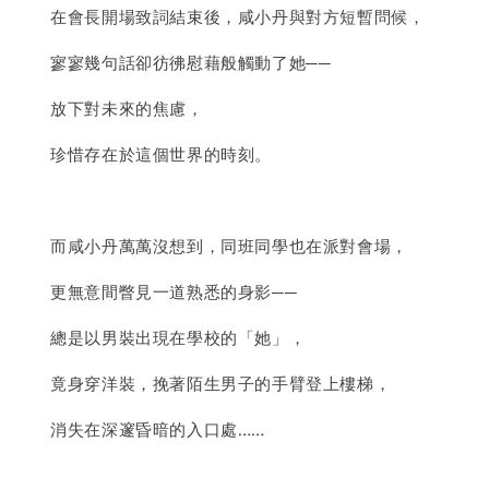
在會長開場致詞結束後，咸小丹與對方短暫問候，
寥寥幾句話卻彷彿慰藉般觸動了她──
放下對未來的焦慮，
珍惜存在於這個世界的時刻。
而咸小丹萬萬沒想到，同班同學也在派對會場，
更無意間瞥見一道熟悉的身影──
總是以男裝出現在學校的「她」，
竟身穿洋裝，挽著陌生男子的手臂登上樓梯，
消失在深邃昏暗的入口處……