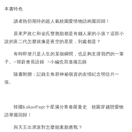
本書特色
讀者熱切期待的超人氣校園愛情物語絢麗回歸！
原來尹政仁和金氏雙胞胎都是有錢人家的小孩？這部小
說的富二代怎麼就像是夜空的星星，到處都是？
有時即便只是人生的某個瞬間，也足夠支撐我們的一輩
子。#韓蔚會長語錄 #小編也寫進備忘錄
隨書附贈：記錄主角群神祕個資的友情紀念明信片一
張。
韓國KakaoPage十星滿分青春羅曼史 校園穿越戀愛物
語華麗回歸！
與天王出席派對怎麼能素顏應戰？