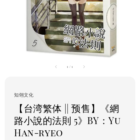
1
/
1
知翎文化
【台湾繁体 || 预售】《網
路小說的法則 5》BY：Yu
Han-ryeo