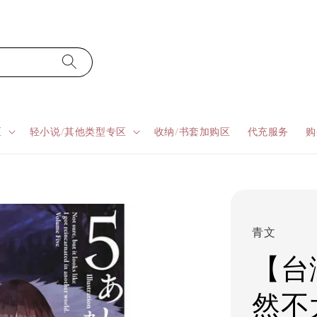
区
轻小说/其他类型专区
收纳/书套加购区
代充服务
购
青文
【台
然不