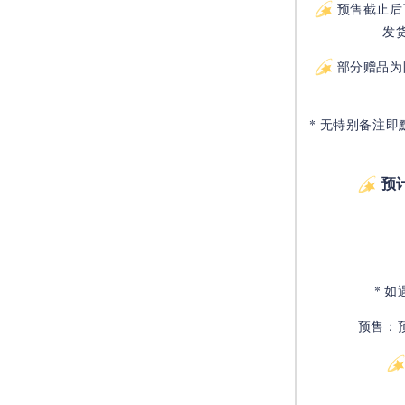
预售截止后
发
部分赠品为
* 无特别备注即
预
* 
预售：