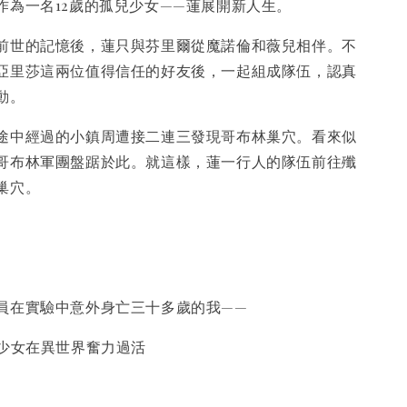
作為一名12歲的孤兒少女——蓮展開新人生。
世的記憶後，蓮只與芬里爾從魔諾倫和薇兒相伴。不
亞里莎這兩位值得信任的好友後，一起組成隊伍，認真
動。
中經過的小鎮周遭接二連三發現哥布林巢穴。看來似
哥布林軍團盤踞於此。就這樣，蓮一行人的隊伍前往殲
巢穴。
在實驗中意外身亡三十多歲的我——
少女在異世界奮力過活