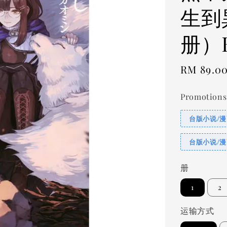
生到
册）
Regular
RM 89.0
price
Promotions
台版小说/漫
台版小说/漫
册
1
2
运输方式