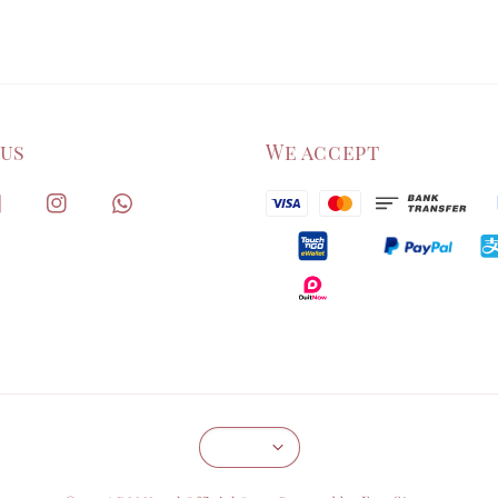
 us
We accept