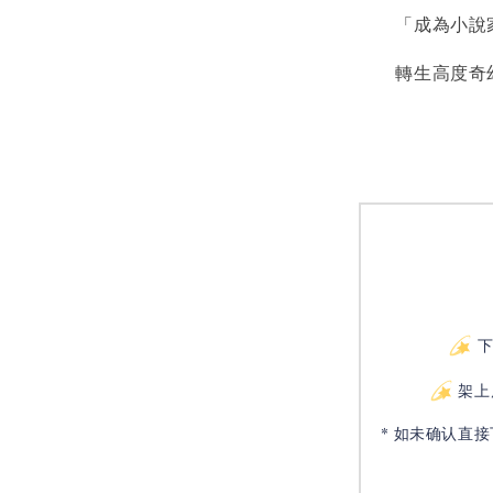
「成為小說家吧
轉生高度奇幻
架上
* 如未确认直