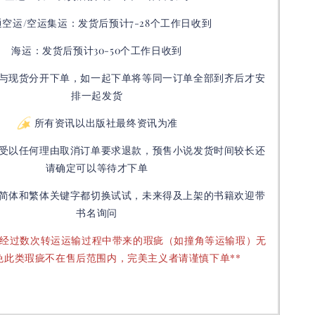
通空运/空运集运：
发货后
预计7-28个工作日收到
海运：发货后预计30-50个工作日收到
与现货分开下单，如一起下单将等同一订单全部到齐后才安
排一起发货
所有资讯以出版社最终资讯为准
受以任何理由取消订单要求退款，预售小说发货时间较长还
请确定可以等待才下单
简体和繁体关键字都切换试试，未来得及上架的书籍欢迎带
书名询问
要经过数次转运运输过程中带来的瑕疵（如撞角等运输瑕）无
免此类瑕疵不在售后范围内，完美主义者请谨慎下单**