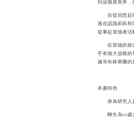
到這個異世界，
自從回想起前
過在認識莉莉和
從事起冒險者活
在冒險的旅途
乎有個大規模的
滅哥布林軍團的
本書特色
身為研究人員
轉生為10歲