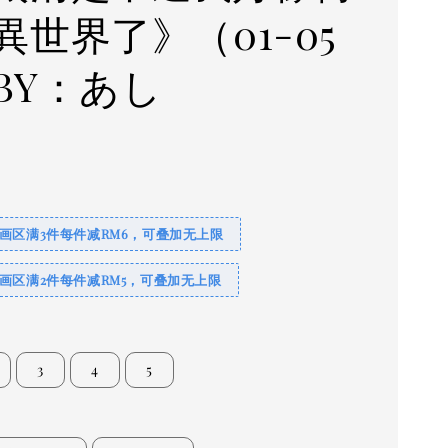
異世界了》（01-05
BY：あし
0
画区满3件每件减RM6，可叠加无上限
画区满2件每件减RM5，可叠加无上限
3
4
5