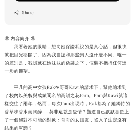
Share
🤩 内容简介 🤩
　　我看著她的眼睛，想向她保證我說的是真心話，但很快
就把目光移開了。因為我自認和那些男人沒什麼不同。唯一
的差別是，我隱藏在她妹妹的偽裝之下，假裝不抱持任何進
一步的期望。
　　平凡的高中女孩Rak在哥哥Kawi的請求下，幫他追求到
了校內以美貌與成績聞名的高嶺之花Pam。Pam與Kawi就這
樣交往了兩年，然而，每次Pam出現時，Rak都為了她獨特的
香草味香水而陶醉──莫非這就是愛情？難道自己默默喜歡上
了一個絕對不可能的對象：哥哥的女朋友，陷入了注定沒有
結果的單戀？