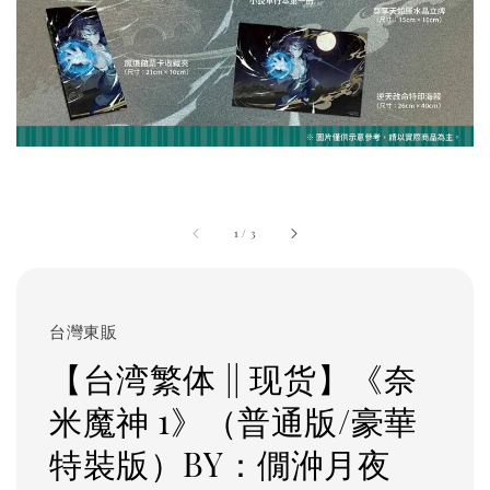
1
/
3
台灣東販
【台湾繁体 || 现货】《奈
米魔神 1》（普通版/豪華
特裝版）BY：僩㳞月夜