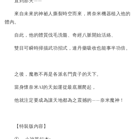
直到那天——
來自未來的神祕人撕裂時空而來，將奈米機器植入他的
體內。
自此，他的體質伐毛洗髓、奇經八脈開始活絡、
雙目可瞬時掃描武功招式，連丹藥吸收也能事半功倍。
之後，魔教不再是各派名門貴子的天下。
當身懷奈米AI的天如運從最底層爬起，
他就注定要成為讓天地都為之震撼的——奈米魔神！
【特裝版內容】