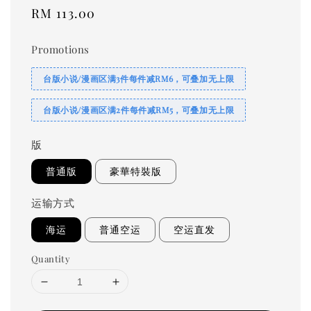
Regular
RM 113.00
price
Promotions
台版小说/漫画区满3件每件减RM6，可叠加无上限
台版小说/漫画区满2件每件减RM5，可叠加无上限
版
普通版
豪華特裝版
运输方式
海运
普通空运
空运直发
Quantity