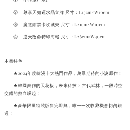
① 小說單行本1
② 尊享天如運水晶立牌 尺寸：L15cm×W10cm
③ 魔道館票卡收藏夾 尺寸：L21cm×W10cm
④ 逆天改命特印海報 尺寸：L26cm×W40cm
本書特色
★2024年度韓漫十大熱門作品，萬眾期待的小說原作！
★韓國爽作的天花板，未來科技 × 古代武林，一段時空
交錯的熱血崛起！
★豪華限量特裝版售完即無，唯一一次收藏機會切勿錯
過！