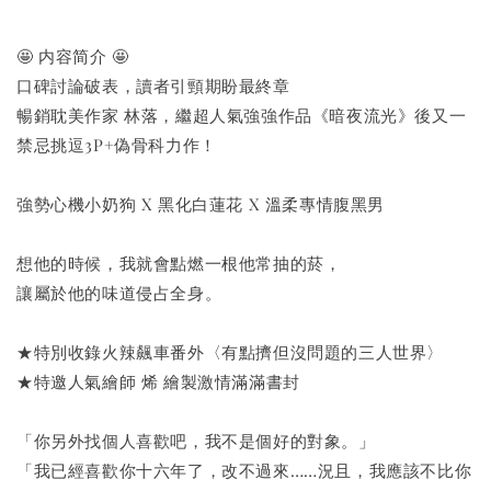
🤩 内容简介 🤩
口碑討論破表，讀者引頸期盼最終章
暢銷耽美作家 林落，繼超人氣強強作品《暗夜流光》後又一
禁忌挑逗3P+偽骨科力作！
強勢心機小奶狗 X 黑化白蓮花 X 溫柔專情腹黑男
想他的時候，我就會點燃一根他常抽的菸，
讓屬於他的味道侵占全身。
★特別收錄火辣飆車番外〈有點擠但沒問題的三人世界〉
★特邀人氣繪師 烯 繪製激情滿滿書封
「你另外找個人喜歡吧，我不是個好的對象。」
「我已經喜歡你十六年了，改不過來……況且，我應該不比你