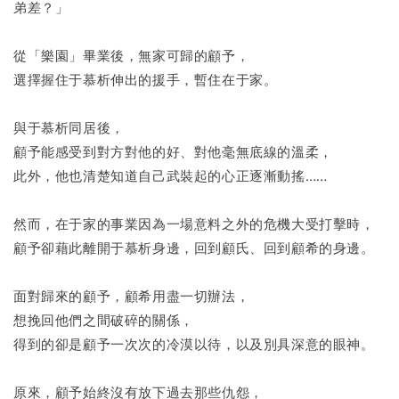
弟差？」
從「樂園」畢業後，無家可歸的顧予，
選擇握住于慕析伸出的援手，暫住在于家。
與于慕析同居後，
顧予能感受到對方對他的好、對他毫無底線的溫柔，
此外，他也清楚知道自己武裝起的心正逐漸動搖……
然而，在于家的事業因為一場意料之外的危機大受打擊時，
顧予卻藉此離開于慕析身邊，回到顧氏、回到顧希的身邊。
面對歸來的顧予，顧希用盡一切辦法，
想挽回他們之間破碎的關係，
得到的卻是顧予一次次的冷漠以待，以及別具深意的眼神。
原來，顧予始終沒有放下過去那些仇怨，