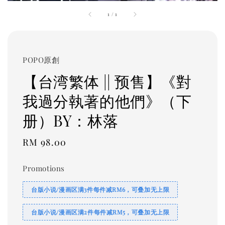
1
/
1
POPO原創
【台湾繁体 || 预售】《對
我過分執著的他們》（下
册）BY：林落
Regular
RM 98.00
price
Promotions
台版小说/漫画区满3件每件减RM6，可叠加无上限
台版小说/漫画区满2件每件减RM5，可叠加无上限