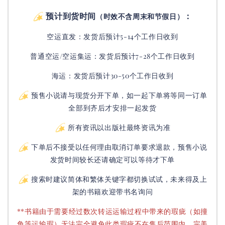
预计到货时间
：
（时效不含周末和节假日）
空运直发：
发货后
预计5-14个工作日收到
普通空运/空运集运：
发货后
预计7-28个工作日收到
海运：发货后预计30-50个工作日收到
预售小说请与现货分开下单，如一起下单将等同一订单
全部到齐后才安排一起发货
所有资讯以出版社最终资讯为准
下单后不接受以任何理由取消订单要求退款，预售小说
发货时间较长还请确定可以等待才下单
搜索时建议简体和繁体关键字都切换试试，未来得及上
架的书籍欢迎带书名询问
**书籍由于需要经过数次转运运输过程中带来的瑕疵（如撞
角等运输瑕）无法完全避免此类瑕疵不在售后范围内，完美