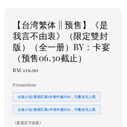
【台湾繁体 || 预售】《是
我言不由衷》（限定雙封
版）（全一册）BY：卡宴
（预售06.30截止）
Regular
RM 119.90
price
Promotions
台版小说/漫画区满3件每件减RM6，可叠加无上限
台版小说/漫画区满2件每件减RM5，可叠加无上限
《是我言不由衷》