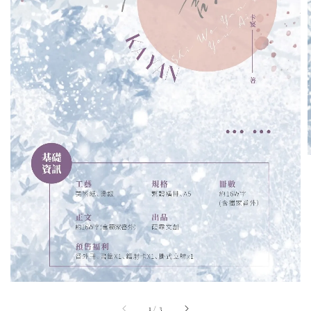
1
/
3