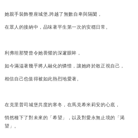
她親手裝飾整座城堡,跨越了無數自卑與隔閡，
在眾人的接納中，品味著平生第一次的安穩日常。
利弗坦那雙曾令她畏懼的深邃眼眸，
如今滿溢著幾乎將人融化的憐惜，讓她終於敢正視自己，
相信自己也值得被如此熱烈地愛著。
在克里普司城堡共度的寒冬，在馬克希米莉安的心底，
悄然種下了對未來的「希望」，以及對愛永無止境的「渴
望」。