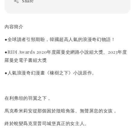
Share
內容簡介
●全球讀者引頸期盼，韓國超高人氣的浪漫奇幻物語！
●RIDI Awards 2020年度羅曼史網路小說組大獎、2023年度
羅曼史電子書組大獎
●人氣浪漫奇幻漫畫《橡樹之下》小說原作。
在利弗坦的羽翼之下，
馬克希米莉安從那個困於陰暗角落、無聲屏息的女孩，
終於蛻變爲克里普司城堡真正的女主人。