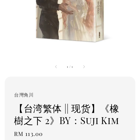
1
/
1
台灣角川
【台湾繁体 || 现货】《橡
樹之下 2》BY：Suji Kim
Regular
RM 113.00