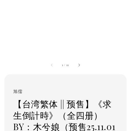
1
/
11
旭儒
【台湾繁体 || 预售】《求
生倒計時》（全四册）
BY：木兮娘（预售25.11.01