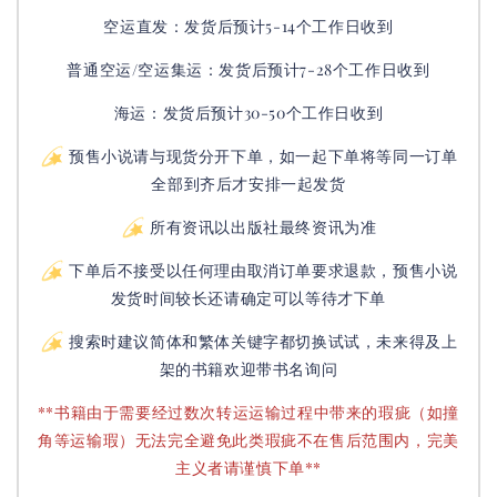
空运直发：
发货后
预计5-14个工作日收到
普通空运/空运集运：
发货后
预计7-28个工作日收到
海运：发货后预计30-50个工作日收到
预售小说请与现货分开下单，如一起下单将等同一订单
全部到齐后才安排一起发货
所有资讯以出版社最终资讯为准
下单后不接受以任何理由取消订单要求退款，预售小说
发货时间较长还请确定可以等待才下单
搜索时建议简体和繁体关键字都切换试试，未来得及上
架的书籍欢迎带书名询问
**书籍由于需要经过数次转运运输过程中带来的瑕疵（如撞
角等运输瑕）无法完全避免此类瑕疵不在售后范围内，完美
主义者请谨慎下单**