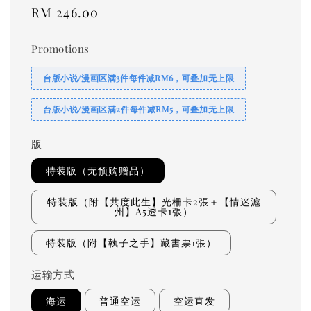
Regular
RM 246.00
price
Promotions
台版小说/漫画区满3件每件减RM6，可叠加无上限
台版小说/漫画区满2件每件减RM5，可叠加无上限
版
特装版（无预购赠品）
特装版（附【共度此生】光柵卡2張＋【情迷滬
州】A5透卡1張）
特装版（附【執子之手】藏書票1張）
运输方式
海运
普通空运
空运直发