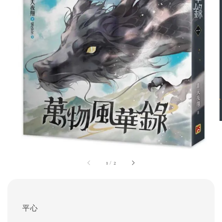
1
/
2
平心