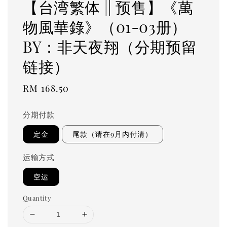
【台湾繁体 || 预售】《萬
物風華錄》（01-03册）
BY：非天夜翔（分期预留
链接）
Regular
RM 168.50
price
分期付款
定金
尾款（请在9月内付清）
运输方式
空运
Quantity