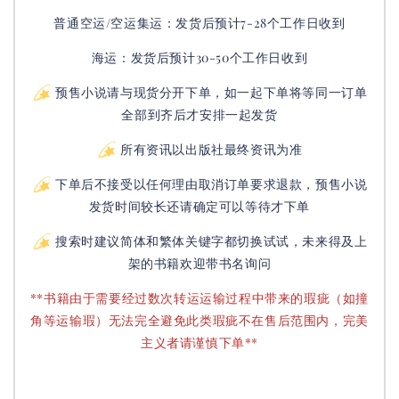
普通空运/空运集运：
发货后
预计7-28个工作日收到
海运：发货后预计30-50个工作日收到
预售小说请与现货分开下单，如一起下单将等同一订单
全部到齐后才安排一起发货
所有资讯以出版社最终资讯为准
下单后不接受以任何理由取消订单要求退款，预售小说
发货时间较长还请确定可以等待才下单
搜索时建议简体和繁体关键字都切换试试，未来得及上
架的书籍欢迎带书名询问
**书籍由于需要经过数次转运运输过程中带来的瑕疵（如撞
角等运输瑕）无法完全避免此类瑕疵不在售后范围内，完美
主义者请谨慎下单**