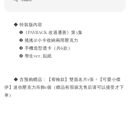
       ◆ 特裝版內容
　　　 ❶《PAYBACK 改過遷善》第3集
　　　 ❷ 搖搖&小卡收納兩用壓克力
　　　 ❸ 手機造型透卡（共6款）
　　　 ❹ 學生ver. 貼紙
       ◆ 含预购赠品：【宥翰款】雙面名片1張 +【可愛小傑
伊】迷你壓克力吊飾1個
（赠品有瑕疵无售后请可以接受才下
单）