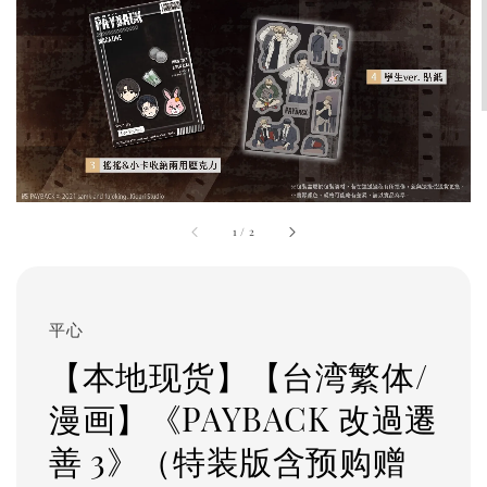
1
/
2
平心
【本地现货】【台湾繁体/
漫画】《PAYBACK 改過遷
善 3》（特装版含预购赠