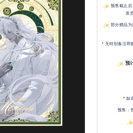
预售截止后
发
部分赠品为
* 无特别备注即
预
* 
预售：