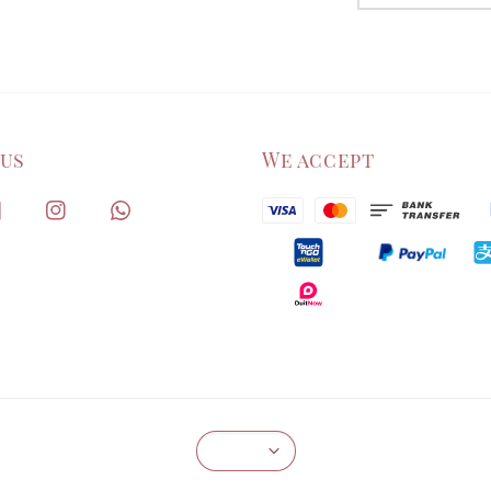
 us
We accept