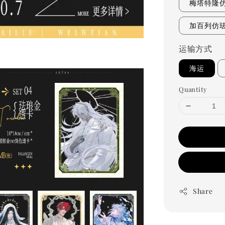
梅塔特隆
加百列仿
运输方式
海运
Quantity
Share