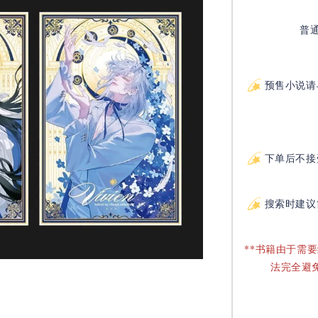
普
预售小说请
下单后不接
搜索时建议
**书籍由于需
法完全避