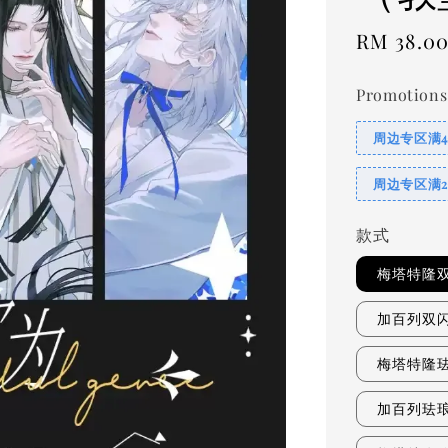
Regular
RM 38.0
price
Promotions
周边专区满
周边专区满
款式
梅塔特隆
加百列双
梅塔特隆
加百列珐