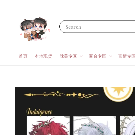
Search
首页
本地现货
耽美专区
百合专区
言情专