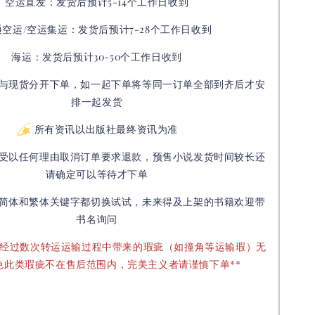
空运直发：
发货后
预计5-14个工作日收到
通空运/空运集运：
发货后
预计7-28个工作日收到
海运：发货后预计30-50个工作日收到
与现货分开下单，如一起下单将等同一订单全部到齐后才安
排一起发货
所有资讯以出版社最终资讯为准
受以任何理由取消订单要求退款，预售小说发货时间较长还
请确定可以等待才下单
简体和繁体关键字都切换试试，未来得及上架的书籍欢迎带
书名询问
要经过数次转运运输过程中带来的瑕疵（如撞角等运输瑕）无
免此类瑕疵不在售后范围内，完美主义者请谨慎下单**