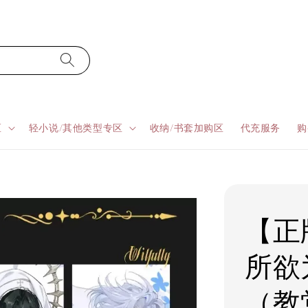
区
轻小说/其他类型专区
收纳/书套加购区
代充服务
购
【正
所欲
（教