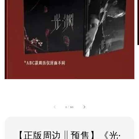
1
/
10
【正版周边 || 预售】《光·