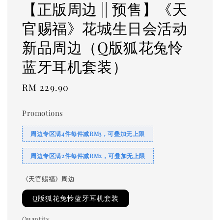
【正版周边 || 预售】《天
官赐福》花城生日会活动
新品周边（Q版狐花兔怜
蓝牙耳机套装）
Regular
RM 229.90
price
Promotions
周边专区满4件每件减RM3，可叠加无上限
周边专区满2件每件减RM2，可叠加无上限
《天官赐福》周边
Q版狐花兔怜蓝牙耳机套装
Quantity