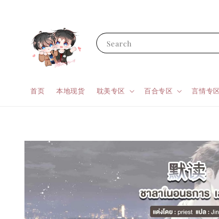
Search
首页
本地现货
耽美专区
百合专区
言情专