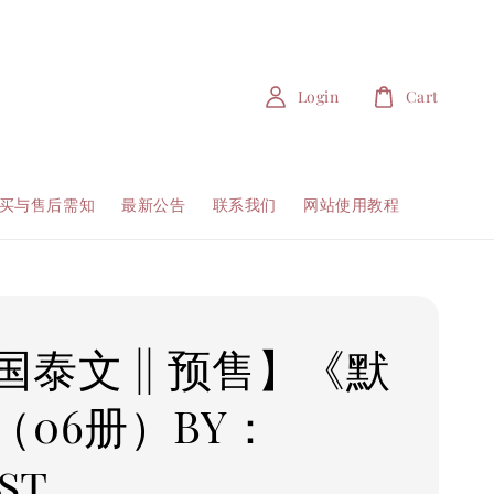
Login
Cart
买与售后需知
最新公告
联系我们
网站使用教程
国泰文 || 预售】《默
（06册）BY：
st