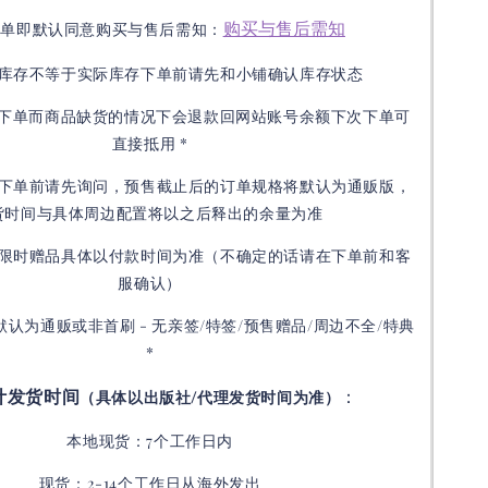
购买与售后需知
下单即默认同意购买与售后需知：
库存不等于实际库存下单前请先和小铺确认库存状态
接下单而商品缺货的情况下会退款回网站账号余额下次下单可
直接抵用 *
下单前请先询问，预售截止后的订单规格将默认为通贩版，
货时间与具体周边配置将以之后释出的余量为准
限时赠品具体以付款时间为准（不确定的话请在下单前和客
服确认）
默认为通贩或非首刷 - 无亲签/特签/预售赠品/周边不全/特典
*
计发货时间
：
（具体以出版社/代理发货时间为准）
本地现货：7个工作日内
现货：2-14个工作日从海外发出