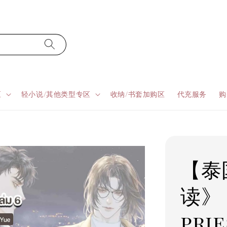
区
轻小说/其他类型专区
收纳/书套加购区
代充服务
购
【泰
读》
prie