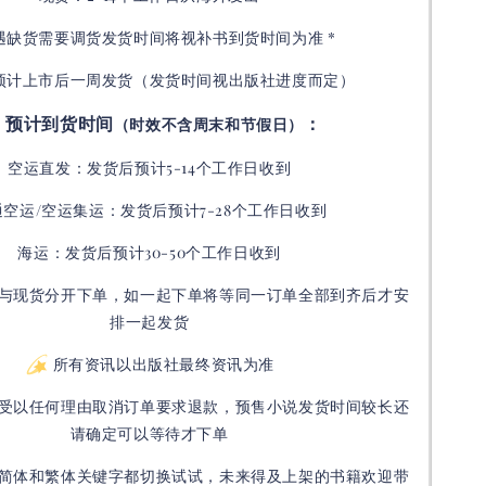
如遇缺货需要调货发货时间将视补书到货时间为准 *
预计上市后一周发货（发货时间视出版社进度而定
）
预计到货时间
：
（时效不含周末和节假日）
空运直发：
发货后
预计5-14个工作日收到
通空运/空运集运：
发货后
预计7-28个工作日收到
海运：发货后预计30-50个工作日收到
与现货分开下单，如一起下单将等同一订单全部到齐后才安
排一起发货
所有资讯以出版社最终资讯为准
受以任何理由取消订单要求退款，预售小说发货时间较长还
请确定可以等待才下单
简体和繁体关键字都切换试试，未来得及上架的书籍欢迎带