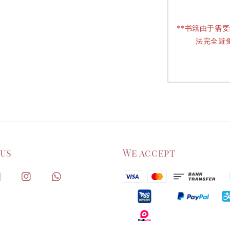
**书籍由于需
法完全避
 us
We accept