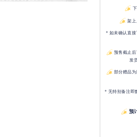
架上
* 如未确认直
预售截止后
发
部分赠品为
* 无特别备注即
预