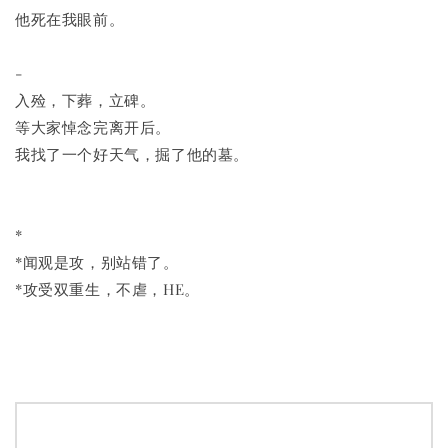
他死在我眼前。
-
入殓，下葬，立碑。
等大家悼念完离开后。
我找了一个好天气，掘了他的墓。
*
*闻观是攻，别站错了。
*攻受双重生，不虐，HE。