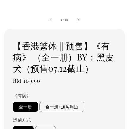
1
/
10
【香港繁体 || 预售】《有
病》 （全一册）BY：黑皮
犬（预售07.12截止）
Regular
RM 109.90
price
《有病》
全一册
全一册+加购周边
运输方式