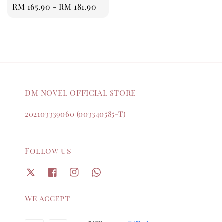
Regular
RM 165.90
-
RM 181.90
price
DM NOVEL OFFICIAL STORE
202103339060 (003340585-T)
Follow us
We accept