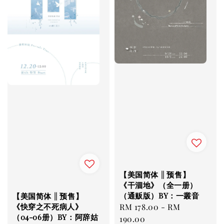
【美国简体 || 预售】
《干涸地》（全一册）
（通贩版）BY：一叢音
【美国简体 || 预售】
《快穿之不死病人》
Regular
RM 178.00
-
RM
（04-06册）BY：阿辞姑
price
190.00