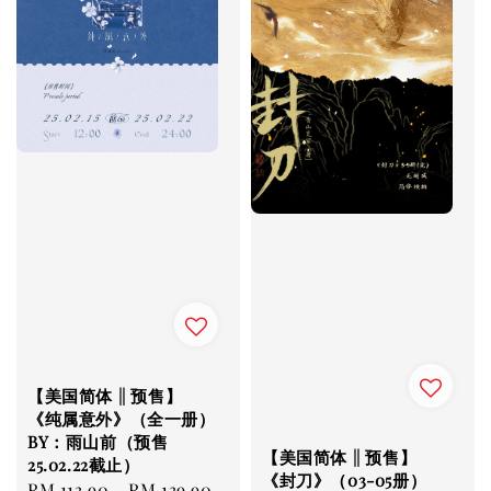
【美国简体 || 预售】
《纯属意外》（全一册）
BY：雨山前（预售
【美国简体 || 预售】
25.02.22截止）
《封刀》（03-05册）
Regular
RM 113.90
-
RM 139.90