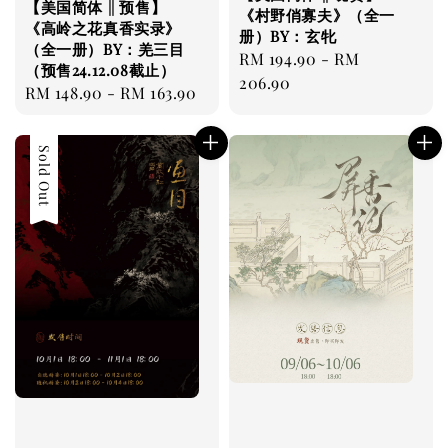
【美国简体 || 预售】
《村野俏寡夫》（全一
《高岭之花真香实录》
册）BY：玄牝
（全一册）BY：羌三目
Regular
RM 194.90
-
RM
（预售24.12.08截止）
price
206.90
Regular
RM 148.90
-
RM 163.90
price
Sold Out