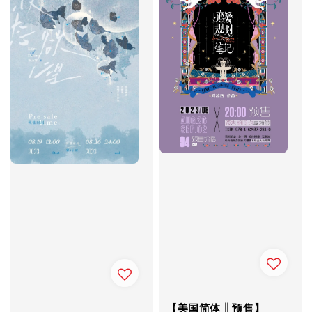
【美国简体 || 预售】