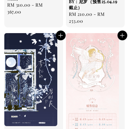
BY：尼罗（预售25.04.19
Regular
RM 310.00
-
RM
截止）
price
367.00
Regular
RM 210.00
-
RM
price
253.00