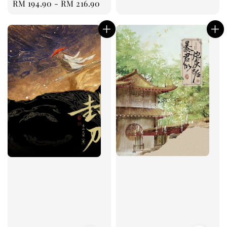
Regular
RM 194.90
-
RM 216.90
price