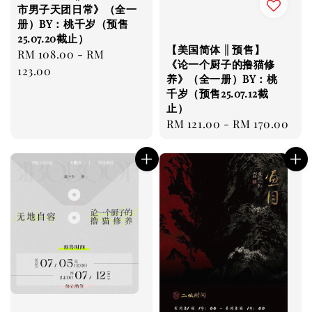
市男子天团日常》（全一
册）BY：桃千岁（预售
25.07.20截止）
【美国简体 || 预售】
Regular
RM 108.00
-
RM
《论一个厨子的撸猫修
price
123.00
养》（全一册）BY：桃
千岁（预售25.07.12截
止）
Regular
RM 121.00
-
RM 170.00
price