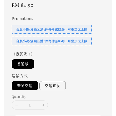
Regular
RM 84.90
price
Promotions
台版小说/漫画区满3件每件减RM6，可叠加无上限
台版小说/漫画区满2件每件减RM5，可叠加无上限
《夜與海 1》
普通版
运输方式
普通空运
空运直发
Quantity