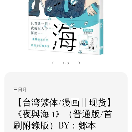
1
/
5
三日月
【台湾繁体/漫画 || 现货】
《夜與海 1》（普通版/首
刷附錄版）BY：郷本