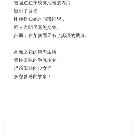
　　被遨遊在學校泳池裡的內海
　　吸引了目光，
　　即使得知她是同班同學，
　　兩人之間仍毫無交集。
　　然而，在某個雨天有了認識的機緣…
　　高嶺之花的轉學生與
　　個性樂觀的游泳少女，
　　描繪笨拙的少女們
　　多愁善感的故事！！