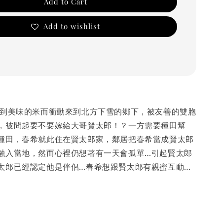
Add to Cart
Add to wishlist
吃到美味的米而衝動來到北方下雪的鄉下，被友善的雙胞
，被問起要不要嫁給大哥賢太郎！？一方需要種田幫
種田，春希就此住在賢太郎家，鄰居把春希當成賢太郎
融入當地，然而心裡仍想著有一天會孤單…引起賢太郎
太郎已經認定他是伴侶…春希想跟賢太郎有親蜜互動…