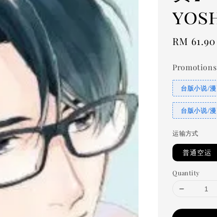
yos
Regular
RM 61.90
price
Promotions
台版小说/漫
台版小说/漫
运输方式
普通空运
Quantity