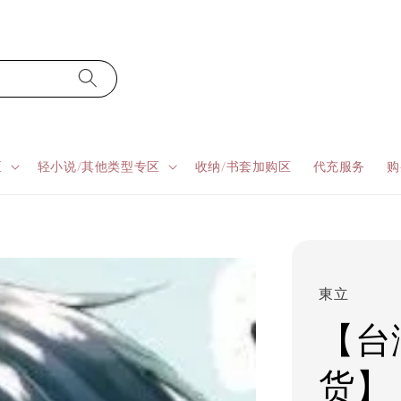
区
轻小说/其他类型专区
收纳/书套加购区
代充服务
购
東立
【台湾
货】