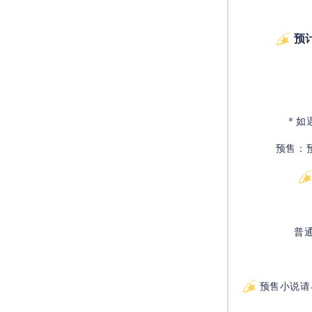
预
* 
预售：
普
预售小说请