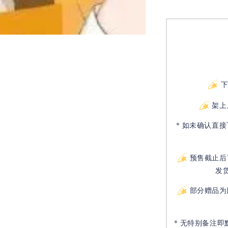
架上
* 如未确认直
预售截止后
发
部分赠品为
* 无特别备注即