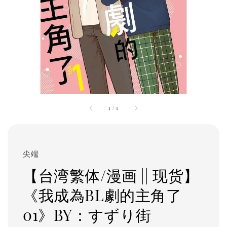
1
/
1
尖端
【台湾繁体/漫画 || 现货】
《我成為BL劇的主角了
01》BY：すずり街