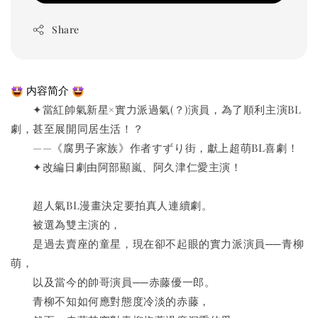
Share
 内容简介 
　　✦當紅帥氣新星×實力派過氣(？)演員，為了順利主演BL
劇，甚至展開同居生活！？
　　——《腐男子家族》作者すずり街，獻上超萌BL喜劇！
　　✦改編日劇由阿部顯嵐、阿久津仁愛主演！
　　超人氣BL漫畫決定要拍真人連續劇。
　　被選為雙主演的，
　　是過去賣座的童星，現在卻不起眼的實力派演員──青柳
萌，
　　以及當今的帥哥演員──赤藤優一郎。
　　青柳不知如何應對態度冷淡的赤藤，