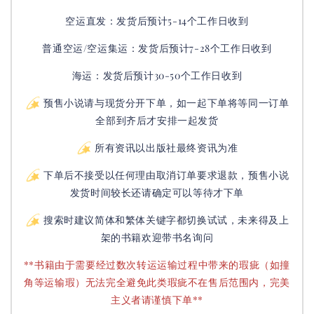
空运直发：
发货后
预计5-14个工作日收到
普通空运/空运集运：
发货后
预计7-28个工作日收到
海运：发货后预计30-50个工作日收到
预售小说请与现货分开下单，如一起下单将等同一订单
全部到齐后才安排一起发货
所有资讯以出版社最终资讯为准
下单后不接受以任何理由取消订单要求退款，预售小说
发货时间较长还请确定可以等待才下单
搜索时建议简体和繁体关键字都切换试试，未来得及上
架的书籍欢迎带书名询问
**书籍由于需要经过数次转运运输过程中带来的瑕疵（如撞
角等运输瑕）无法完全避免此类瑕疵不在售后范围内，完美
主义者请谨慎下单**