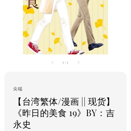
1
/
1
尖端
【台湾繁体/漫画 || 现货】
《昨日的美食 19》BY：吉
永史