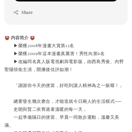
Share
 内容简介 
▶
榮獲2008年漫畫大賞第12名
▶
榮獲2009年這本漫畫真厲害！男性向第6名
▶
改編同名真人版電視劇與電影版，由西島秀俊、內野
聖陽領銜主演，開播後佳評如潮！
　　「謝謝你今天的便當，好吃到讓人精神為之一振喔！」
　　總要發生幾次磨合，才能造就今日兩人的生活模式──
　　史朗與賢二依舊過著溫暖的每一天，
　　一起準備隔日的便當、早晨一同散步運動，溫馨又美
滿。