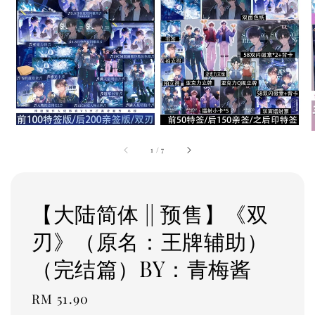
1
/
7
【大陆简体 || 预售】《双
刃》（原名：王牌辅助）
（完结篇）BY：青梅酱
Regular
RM 51.90