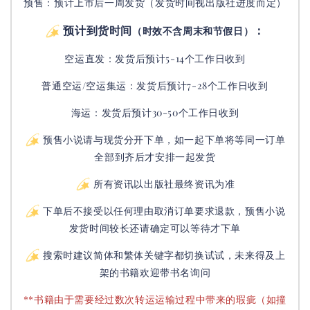
预售：预计上市后一周发货（发货时间视出版社进度而定
）
预计到货时间
：
（时效不含周末和节假日）
空运直发：
发货后
预计5-14个工作日收到
普通空运/空运集运：
发货后
预计7-28个工作日收到
海运：发货后预计30-50个工作日收到
预售小说请与现货分开下单，如一起下单将等同一订单
全部到齐后才安排一起发货
所有资讯以出版社最终资讯为准
下单后不接受以任何理由取消订单要求退款，预售小说
发货时间较长还请确定可以等待才下单
搜索时建议简体和繁体关键字都切换试试，未来得及上
架的书籍欢迎带书名询问
**书籍由于需要经过数次转运运输过程中带来的瑕疵（如撞